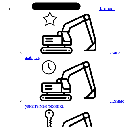
Каталог
Жаңа
жабдық
Жұмыс
уақытымен техника