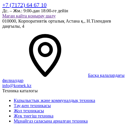
+7 (7172) 64 67 10
Дс. – Жм.:
9:00-дан 18:00-ге дейін
Маған қайта қоңырау шалу
010000,
Корпоративтік орталық
Астана қ.,
Н.Тілендиев
даңғылы, 4
Басқа қалалардағы
филиалдар
info@komek.kz
Техника каталогы
Құрылыстық және коммуналдық техника
Тау-кен техникасы
Жол техникасы
Жүк тиегіш техника
Мұнайгаз саласына арналған техника