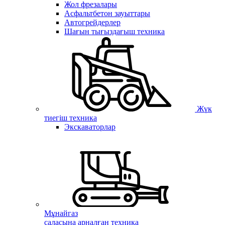
Жол фрезалары
Асфальтбетон зауыттары
Автогрейдерлер
Шағын тығыздағыш техника
Жүк
тиегіш техника
Экскаваторлар
Мұнайгаз
саласына арналған техника