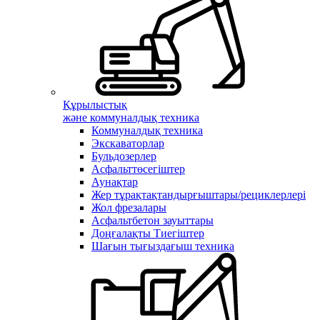
Құрылыстық
және коммуналдық техника
Коммуналдық техника
Экскаваторлар
Бульдозерлер
Асфальттөсегіштер
Аунақтар
Жер тұрақтақтандырғыштары/рециклерлері
Жол фрезалары
Асфальтбетон зауыттары
Доңғалақты Тиегіштер
Шағын тығыздағыш техника