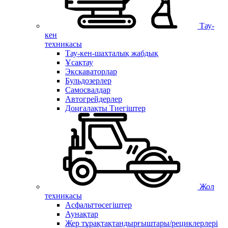
Тау-
кен
техникасы
Тау-кен-шахталық жабдық
Ұсақтау
Экскаваторлар
Бульдозерлер
Самосвалдар
Автогрейдерлер
Доңғалақты Тиегіштер
Жол
техникасы
Асфальттөсегіштер
Аунақтар
Жер тұрақтақтандырғыштары/рециклерлері