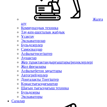
Жалға
алу
Коммуналдық техника
Тау-кен-шахталық жабдық
Ұсақтау
Экскаваторлар
Бульдозерлер
Самосвалдар
Асфальттөсегіштер
Аунақтар
Жер тұрақтақтандырғыштары/рециклерлері
Жол фрезалары
Асфальтбетон зауыттары
Автогрейдерлер
Доңғалақты Тиегіштер
Қоқыстығыздағыштар
Шағын тығыздағыш техника
Бульдозеры
Экскаваторы
Салалар