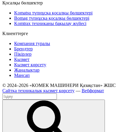
Қосалқы бөлшектер
Komatsu түпнұсқа қосалқы бөлшектері
Bomag түпнұсқа қосалқы бөлшектері
Komtrax техниканы бақылау жүйесі
Клиенттерге
Компания туралы
Брендтер
Пікірлер
Қызмет
Қызмет көрсету
Жаңалықтар
Мансап
© 2024–2026 «КОМЕК МАШИНЕРИ Қазақстан» ЖШС
Сайтқа техникалық қызмет көрсету
—
Вебформат