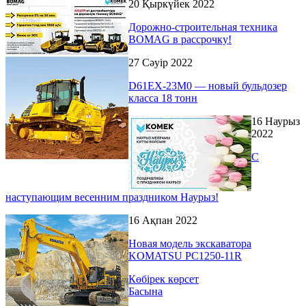
20 Қыркүйек 2022
Дорожно-строительная техника
BOMAG в рассрочку!
27 Сәуір 2022
D61EX-23M0 — новый бульдозер
класса 18 тонн
16 Наурыз
2022
С
наступающим весенним праздником Наурыз!
16 Ақпан 2022
Новая модель экскаватора
KOMATSU РС1250-11R
Көбірек көрсет
Басына