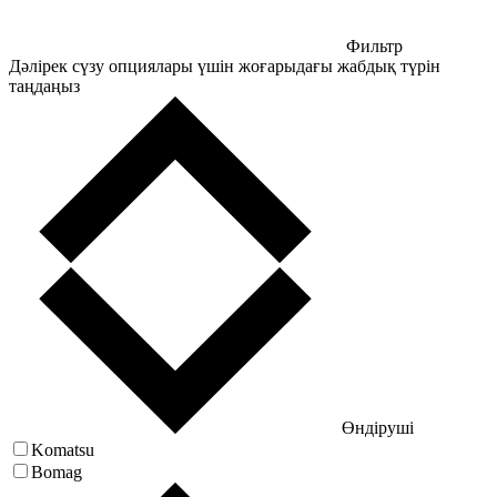
Фильтр
Дәлірек сүзу опциялары үшін жоғарыдағы жабдық түрін
таңдаңыз
Өндіруші
Komatsu
Bomag