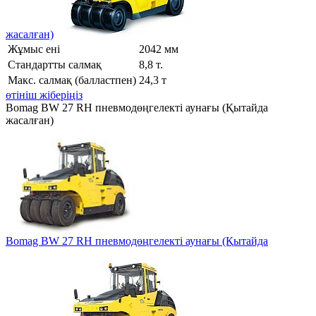
жасалған)
Жұмыс ені
2042 мм
Стандартты салмақ
8,8 т.
Макс. салмақ (балластпен)
24,3 т
өтініш жіберіңіз
Bomag BW 27 RH пневмодөңгелекті аунағы (Қытайда
жасалған)
Bomag BW 27 RH пневмодөңгелекті аунағы (Қытайда