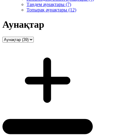
Тандем аунақтары (7)
Топырақ аунақтары (12)
Аунақтар