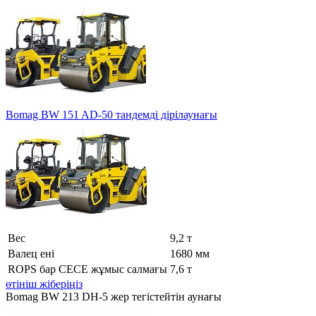
Bomag BW 151 AD-50 тандемді дірілаунағы
Вес
9,2 т
Валец ені
1680 мм
ROPS бар CECE жұмыс салмағы
7,6 т
өтініш жіберіңіз
Bomag BW 213 DH-5 жер тегістейтін аунағы