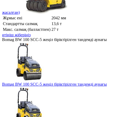
жасалған)
Жұмыс ені
2042 мм
Стандартты салмақ
13,6 т
Макс. салмақ (балластпен)
27 т
өтініш жіберіңіз
Bomag BW 100 SCC-5 жеңіл біріктірілген тандемді аунағы
Bomag BW 100 SCC-5 жеңіл біріктірілген тандемді аунағы