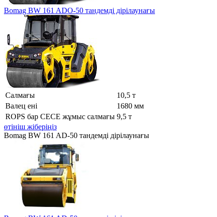
Bomag BW 161 ADO-50 тандемді дірілаунағы
Салмағы
10,5 т
Валец ені
1680 мм
ROPS бар CECE жұмыс салмағы
9,5 т
өтініш жіберіңіз
Bomag BW 161 AD-50 тандемді дірілаунағы