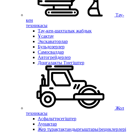
Тау-
кен
техникасы
Тау-кен-шахталық жабдық
Ұсақтау
Экскаваторлар
Бульдозерлер
Самосвалдар
Автогрейдерлер
Доңғалақты Тиегіштер
Жол
техникасы
Асфальттөсегіштер
Аунақтар
Жер тұрақтақтандырғыштары/рециклерлері