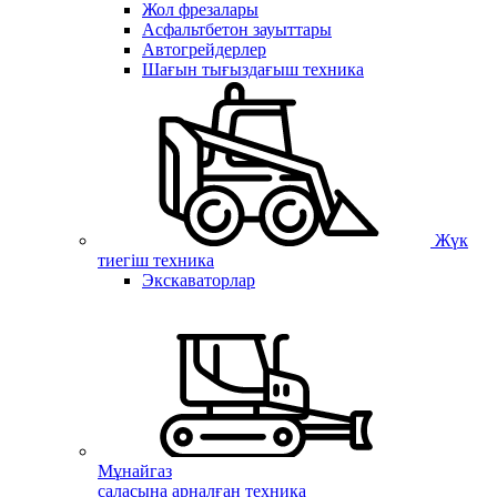
Жол фрезалары
Асфальтбетон зауыттары
Автогрейдерлер
Шағын тығыздағыш техника
Жүк
тиегіш техника
Экскаваторлар
Мұнайгаз
саласына арналған техника