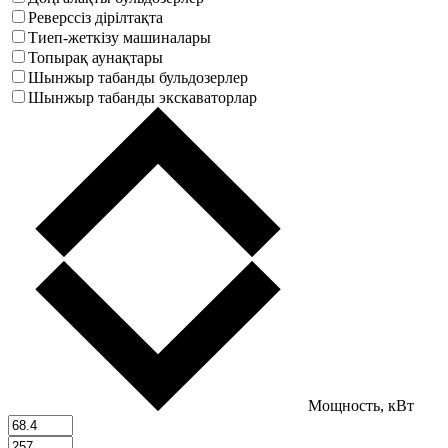
Реверссіз дірілтақта
Тиеп-жеткізу машиналары
Топырақ аунақтары
Шынжыр табанды бульдозерлер
Шынжыр табанды экскаваторлар
Мощность, кВт