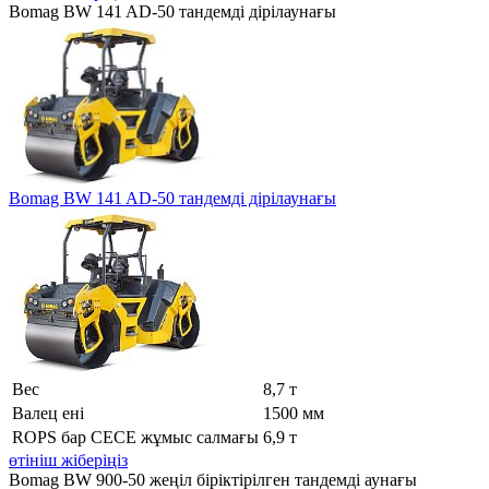
Bomag BW 141 AD-50 тандемді дірілаунағы
Bomag BW 141 AD-50 тандемді дірілаунағы
Вес
8,7 т
Валец ені
1500 мм
ROPS бар CECE жұмыс салмағы
6,9 т
өтініш жіберіңіз
Bomag BW 900-50 жеңіл біріктірілген тандемді аунағы