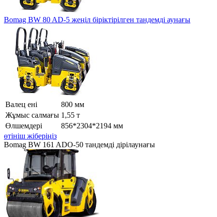
Bomag BW 80 AD-5 жеңіл біріктірілген тандемді аунағы
Валец ені
800 мм
Жұмыс салмағы
1,55 т
Өлшемдері
856*2304*2194 мм
өтініш жіберіңіз
Bomag BW 161 ADO-50 тандемді дірілаунағы