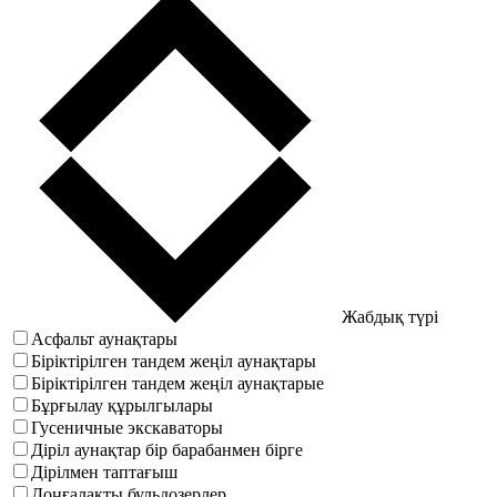
Жабдық түрі
Асфальт аунақтары
Біріктірілген тандем жеңіл аунақтары
Біріктірілген тандем жеңіл аунақтарые
Бұрғылау құрылгылары
Гусеничные экскаваторы
Діріл аунақтар бір барабанмен бірге
Дірілмен таптағыш
Доңғалақты бульдозерлер