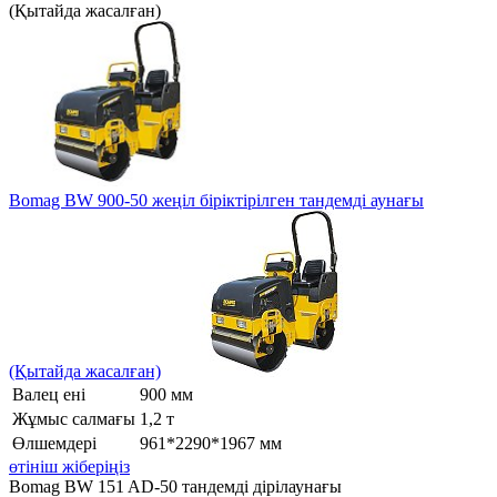
(Қытайда жасалған)
Bomag BW 900-50 жеңіл біріктірілген тандемді аунағы
(Қытайда жасалған)
Валец ені
900 мм
Жұмыс салмағы
1,2 т
Өлшемдері
961*2290*1967 мм
өтініш жіберіңіз
Bomag BW 151 AD-50 тандемді дірілаунағы