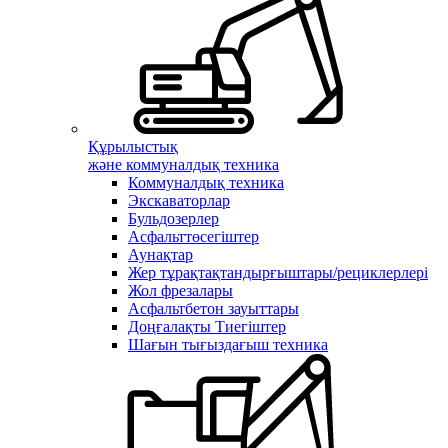
Құрылыстық
және коммуналдық техника
Коммуналдық техника
Экскаваторлар
Бульдозерлер
Асфальттөсегіштер
Аунақтар
Жер тұрақтақтандырғыштары/рециклерлері
Жол фрезалары
Асфальтбетон зауыттары
Доңғалақты Тиегіштер
Шағын тығыздағыш техника