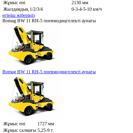
Жұмыс ені
2130 мм
Жылдамдық 1/2/3/4
0-3-4-5-10 км/ч
өтініш жіберіңіз
Bomag BW 11 RH-5 пневмодөңгелекті аунағы
Bomag BW 11 RH-5 пневмодөңгелекті аунағы
Жұмыс ені
1727 мм
Жұмыс салмағы
5,25-9 т