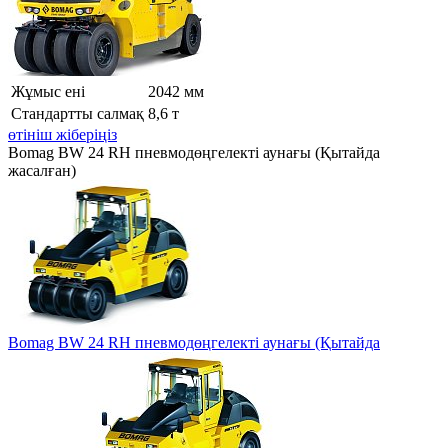
Жұмыс ені
2042 мм
Стандартты салмақ
8,6 т
өтініш жіберіңіз
Bomag BW 24 RH пневмодөңгелекті аунағы (Қытайда
жасалған)
Bomag BW 24 RH пневмодөңгелекті аунағы (Қытайда