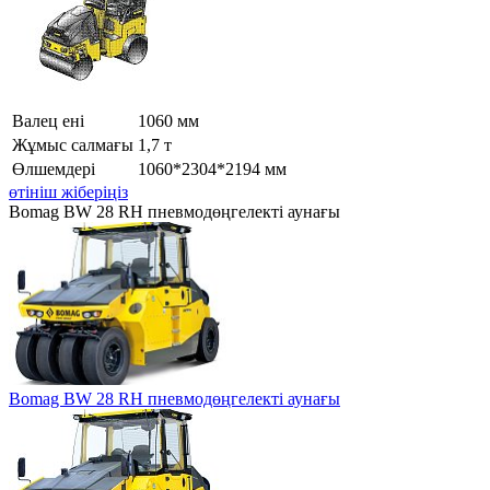
Валец ені
1060 мм
Жұмыс салмағы
1,7 т
Өлшемдері
1060*2304*2194 мм
өтініш жіберіңіз
Bomag BW 28 RH пневмодөңгелекті аунағы
Bomag BW 28 RH пневмодөңгелекті аунағы