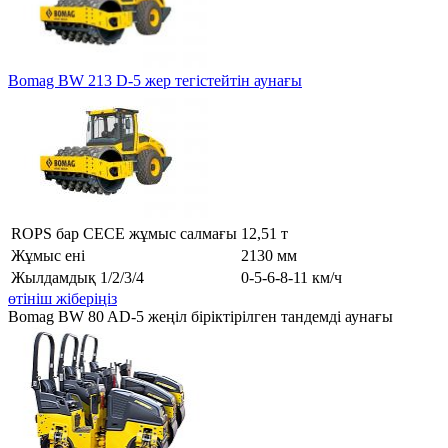
Bomag BW 213 D-5 жер тегістейтін аунағы
ROPS бар CECE жұмыс салмағы
12,51 т
Жұмыс ені
2130 мм
Жылдамдық 1/2/3/4
0-5-6-8-11 км/ч
өтініш жіберіңіз
Bomag BW 80 AD-5 жеңіл біріктірілген тандемді аунағы