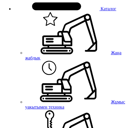
Каталог
Жаңа
жабдық
Жұмыс
уақытымен техника