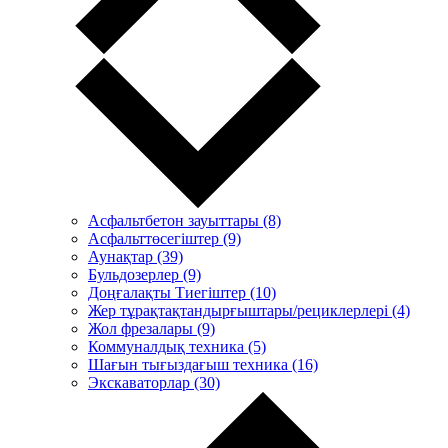
Асфальтбетон зауыттары (8)
Асфальттөсегіштер (9)
Аунақтар (39)
Бульдозерлер (9)
Доңғалақты Тиегіштер (10)
Жер тұрақтақтандырғыштары/рециклерлері (4)
Жол фрезалары (9)
Коммуналдық техника (5)
Шағын тығыздағыш техника (16)
Экскаваторлар (30)