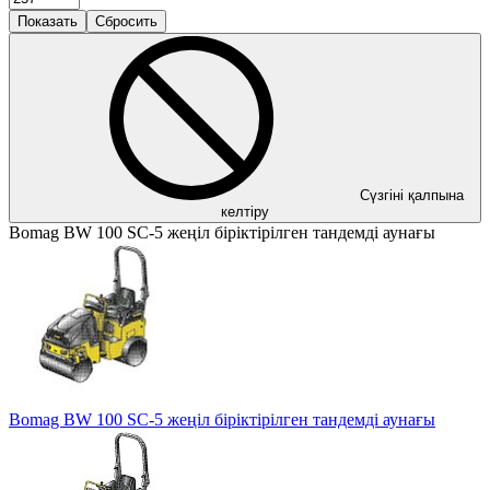
Сүзгіні қалпына
келтіру
Bomag BW 100 SC-5 жеңіл біріктірілген тандемді аунағы
Bomag BW 100 SC-5 жеңіл біріктірілген тандемді аунағы