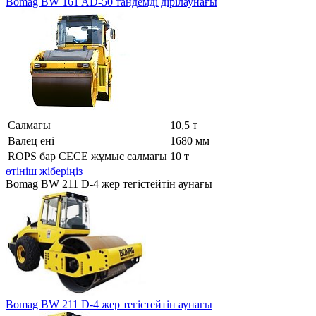
Bomag BW 161 AD-50 тандемді дірілаунағы
Салмағы
10,5 т
Валец ені
1680 мм
ROPS бар CECE жұмыс салмағы
10 т
өтініш жіберіңіз
Bomag BW 211 D-4 жер тегістейтін аунағы
Bomag BW 211 D-4 жер тегістейтін аунағы