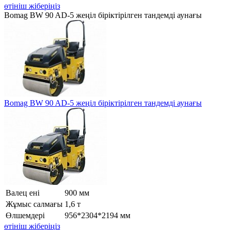
өтініш жіберіңіз
Bomag BW 90 AD-5 жеңіл біріктірілген тандемді аунағы
Bomag BW 90 AD-5 жеңіл біріктірілген тандемді аунағы
Валец ені
900 мм
Жұмыс салмағы
1,6 т
Өлшемдері
956*2304*2194 мм
өтініш жіберіңіз