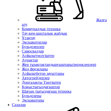
Жалға
алу
Коммуналдық техника
Тау-кен-шахталық жабдық
Ұсақтау
Экскаваторлар
Бульдозерлер
Самосвалдар
Асфальттөсегіштер
Аунақтар
Жер тұрақтақтандырғыштары/рециклерлері
Жол фрезалары
Асфальтбетон зауыттары
Автогрейдерлер
Доңғалақты Тиегіштер
Қоқыстығыздағыштар
Шағын тығыздағыш техника
Бульдозеры
Экскаваторы
Салалар