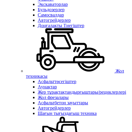
Экскаваторлар
Бульдозерлер
Самосвалдар
Автогрейдерлер
Доңғалақты Тиегіштер
Жол
техникасы
Асфальттөсегіштер
Аунақтар
Жер тұрақтақтандырғыштары/рециклерлері
Жол фрезалары
Асфальтбетон зауыттары
Автогрейдерлер
Шағын тығыздағыш техника