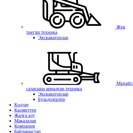
Жүк
тиегіш техника
Экскаваторлар
Мұнайг
саласына арналған техника
Экскаваторлар
Бульдозерлер
Қолдау
Қызметтер
Жалға алу
Мақалалар
Компания
Байланыстар