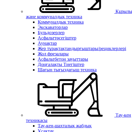
Құрылы
және коммуналдық техника
Коммуналдық техника
Экскаваторлар
Бульдозерлер
Асфальттөсегіштер
Аунақтар
Жер тұрақтақтандырғыштары/рециклерлері
Жол фрезалары
Асфальтбетон зауыттары
Доңғалақты Тиегіштер
Шағын тығыздағыш техника
Тау-кен
техникасы
Тау-кен-шахталық жабдық
Ұсақтау