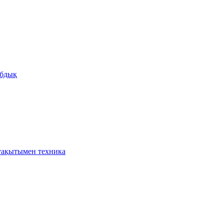
бдық
ақытымен техника