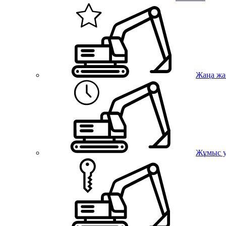
Жаңа жа
Жұмыс у