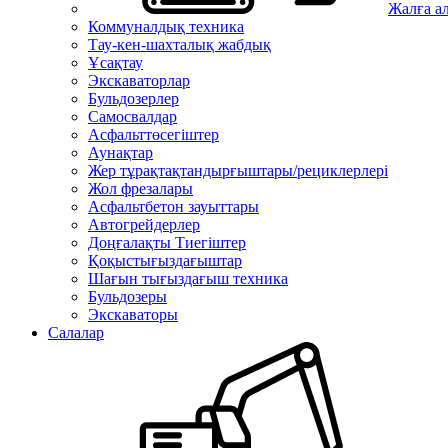
Жалға а
Коммуналдық техника
Тау-кен-шахталық жабдық
Ұсақтау
Экскаваторлар
Бульдозерлер
Самосвалдар
Асфальттөсегіштер
Аунақтар
Жер тұрақтақтандырғыштары/рециклерлері
Жол фрезалары
Асфальтбетон зауыттары
Автогрейдерлер
Доңғалақты Тиегіштер
Қоқыстығыздағыштар
Шағын тығыздағыш техника
Бульдозеры
Экскаваторы
Салалар