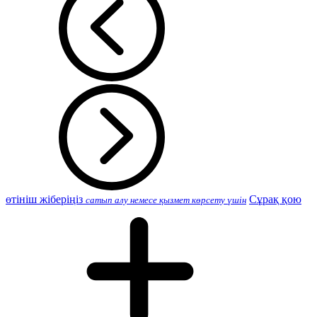
өтініш жіберіңіз
Сұрақ қою
сатып алу немесе қызмет көрсету үшін