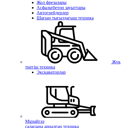
Жол фрезалары
Асфальтбетон зауыттары
Автогрейдерлер
Шағын тығыздағыш техника
Жүк
тиегіш техника
Экскаваторлар
Мұнайгаз
саласына арналған техника