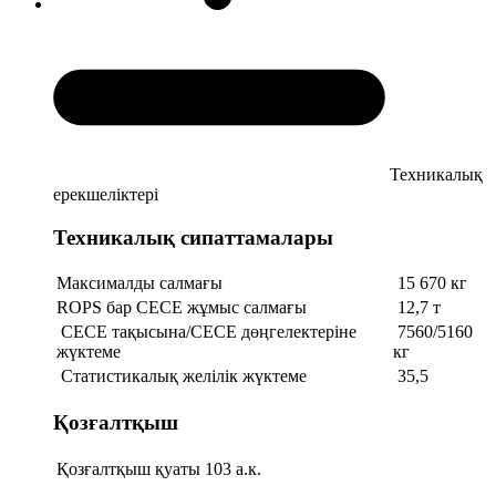
Техникалық
ерекшеліктері
Техникалық сипаттамалары
Максималды салмағы
15 670 кг
ROPS бар СЕСЕ жұмыс салмағы
12,7 т
СЕСЕ тақысына/СЕСЕ дөңгелектеріне
7560/5160
жүктеме
кг
Статистикалық желілік жүктеме
35,5
Қозғалтқыш
Қозғалтқыш қуаты
103 а.к.