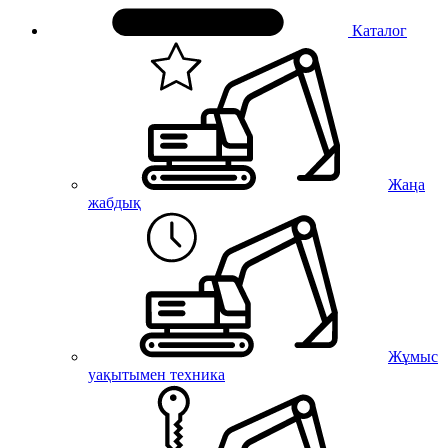
Каталог
Жаңа
жабдық
Жұмыс
уақытымен техника