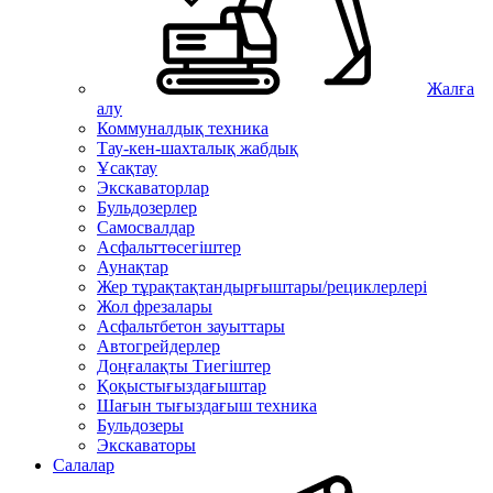
Жалға
алу
Коммуналдық техника
Тау-кен-шахталық жабдық
Ұсақтау
Экскаваторлар
Бульдозерлер
Самосвалдар
Асфальттөсегіштер
Аунақтар
Жер тұрақтақтандырғыштары/рециклерлері
Жол фрезалары
Асфальтбетон зауыттары
Автогрейдерлер
Доңғалақты Тиегіштер
Қоқыстығыздағыштар
Шағын тығыздағыш техника
Бульдозеры
Экскаваторы
Салалар