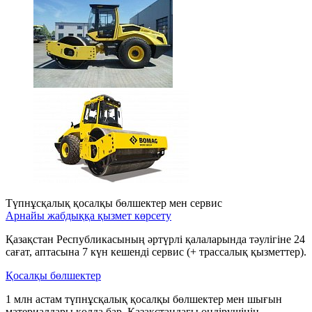
Түпнұсқалық қосалқы бөлшектер мен сервис
Арнайы жабдыққа қызмет көрсету
Қазақстан Республикасының әртүрлі қалаларында тәулігіне 24
сағат, аптасына 7 күн кешенді сервис (+ трассалық қызметтер).
Қосалқы бөлшектер
1 млн астам түпнұсқалық қосалқы бөлшектер мен шығын
материалдары қолда бар. Қазақстандағы өндірушінің