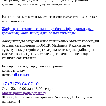
қоймалары, өзі тасымалдау мүмкіндігімен.
Қатысты өнімдер мен қызметтер
үшін Bomag BW 213 DH-5 жер
тегістейтін аунағы
Жабдықты лизингке сатып алу* бизнесіңізді дамытудың
қолжетімді және тиімді әдісі болып табылады
Жабдықтарды сатудың және техникалық қызмет көрсетудің
барлық кезеңдерінде KOMEK Machinery Kazakhstan өз
тұтынушылары үшін ең тиімді және тиімді жағдайларды
жасауға және сіздің мәселелеріңізге кешенді шешімдер
ұсынуға бағытталған.
Біз барлық нұсқаларды қарастырамыз
қоңырау шалу
немесе
бізге жаз
+7 (7172) 64 67 10
Дс. – Жм.:
9:00-дан 18:00-ге дейін
Маған қайта қоңырау шалу
010000,
Корпоративтік орталық
Астана қ.,
Н.Тілендиев
даңғылы, 4