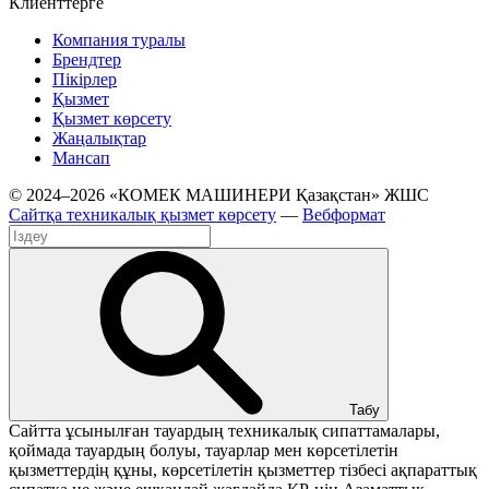
Клиенттерге
Компания туралы
Брендтер
Пікірлер
Қызмет
Қызмет көрсету
Жаңалықтар
Мансап
© 2024–2026 «КОМЕК МАШИНЕРИ Қазақстан» ЖШС
Сайтқа техникалық қызмет көрсету
—
Вебформат
Табу
Сайтта ұсынылған тауардың техникалық сипаттамалары,
қоймада тауардың болуы, тауарлар мен көрсетілетін
қызметтердің құны, көрсетілетін қызметтер тізбесі ақпараттық