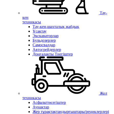
Тау-
кен
техникасы
Тау-кен-шахталық жабдық
Ұсақтау
Экскаваторлар
Бульдозерлер
Самосвалдар
Автогрейдерлер
Доңғалақты Тиегіштер
Жол
техникасы
Асфальттөсегіштер
Аунақтар
Жер тұрақтақтандырғыштары/рециклерлері