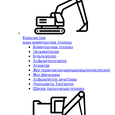
Құрылыстық
және коммуналдық техника
Коммуналдық техника
Экскаваторлар
Бульдозерлер
Асфальттөсегіштер
Аунақтар
Жер тұрақтақтандырғыштары/рециклерлері
Жол фрезалары
Асфальтбетон зауыттары
Доңғалақты Тиегіштер
Шағын тығыздағыш техника