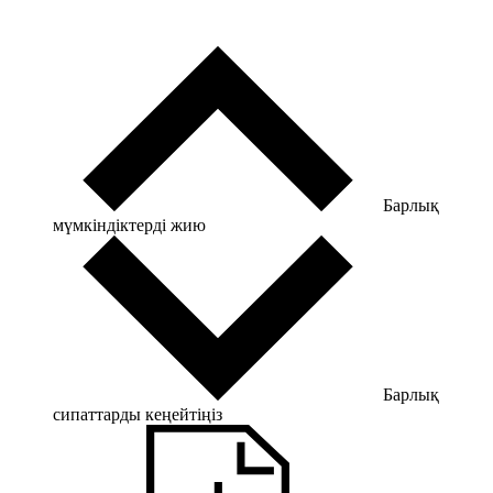
Барлық
мүмкіндіктерді жию
Барлық
сипаттарды кеңейтіңіз