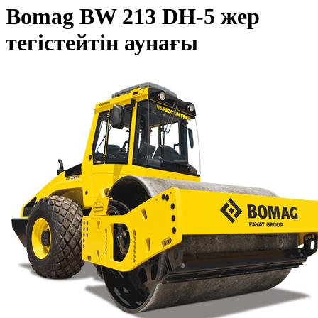
Bomag BW 213 DH-5 жер
тегістейтін аунағы