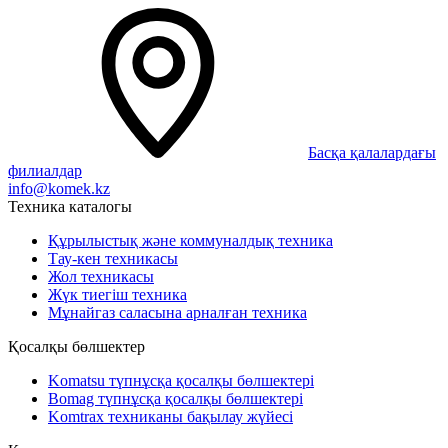
Басқа қалалардағы
филиалдар
info@komek.kz
Техника каталогы
Құрылыстық және коммуналдық техника
Тау-кен техникасы
Жол техникасы
Жүк тиегіш техника
Мұнайгаз саласына арналған техника
Қосалқы бөлшектер
Komatsu түпнұсқа қосалқы бөлшектері
Bomag түпнұсқа қосалқы бөлшектері
Komtrax техниканы бақылау жүйесі