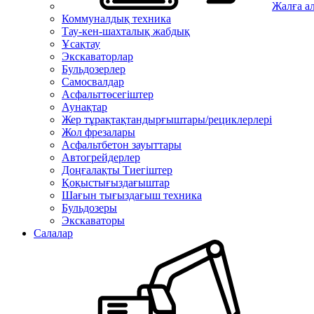
Жалға а
Коммуналдық техника
Тау-кен-шахталық жабдық
Ұсақтау
Экскаваторлар
Бульдозерлер
Самосвалдар
Асфальттөсегіштер
Аунақтар
Жер тұрақтақтандырғыштары/рециклерлері
Жол фрезалары
Асфальтбетон зауыттары
Автогрейдерлер
Доңғалақты Тиегіштер
Қоқыстығыздағыштар
Шағын тығыздағыш техника
Бульдозеры
Экскаваторы
Салалар