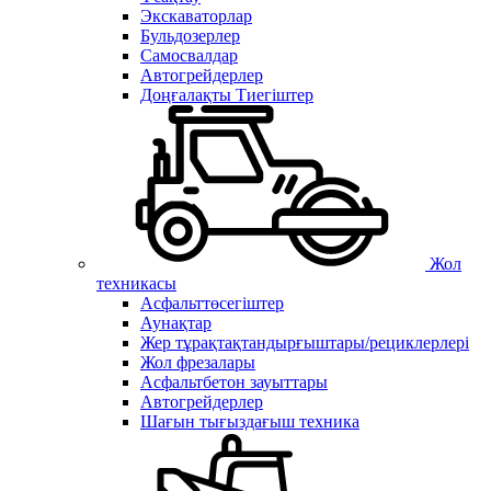
Экскаваторлар
Бульдозерлер
Самосвалдар
Автогрейдерлер
Доңғалақты Тиегіштер
Жол
техникасы
Асфальттөсегіштер
Аунақтар
Жер тұрақтақтандырғыштары/рециклерлері
Жол фрезалары
Асфальтбетон зауыттары
Автогрейдерлер
Шағын тығыздағыш техника