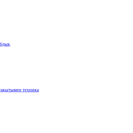
бдық
ақытымен техника