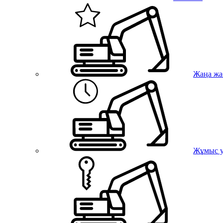
Жаңа жа
Жұмыс у