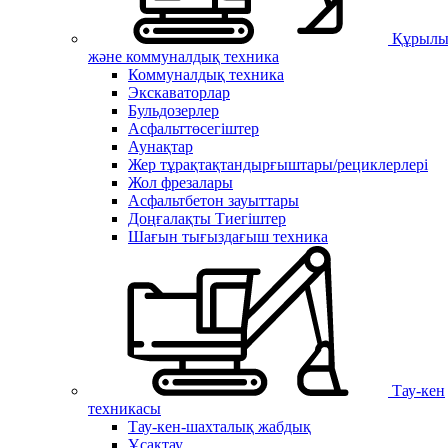
Құрылы
және коммуналдық техника
Коммуналдық техника
Экскаваторлар
Бульдозерлер
Асфальттөсегіштер
Аунақтар
Жер тұрақтақтандырғыштары/рециклерлері
Жол фрезалары
Асфальтбетон зауыттары
Доңғалақты Тиегіштер
Шағын тығыздағыш техника
Тау-кен
техникасы
Тау-кен-шахталық жабдық
Ұсақтау