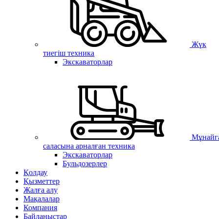
Жүк
тиегіш техника
Экскаваторлар
Мұнайг
саласына арналған техника
Экскаваторлар
Бульдозерлер
Қолдау
Қызметтер
Жалға алу
Мақалалар
Компания
Байланыстар