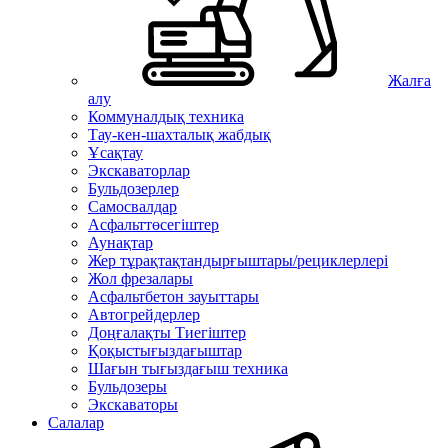
Жалға
алу
Коммуналдық техника
Тау-кен-шахталық жабдық
Ұсақтау
Экскаваторлар
Бульдозерлер
Самосвалдар
Асфальттөсегіштер
Аунақтар
Жер тұрақтақтандырғыштары/рециклерлері
Жол фрезалары
Асфальтбетон зауыттары
Автогрейдерлер
Доңғалақты Тиегіштер
Қоқыстығыздағыштар
Шағын тығыздағыш техника
Бульдозеры
Экскаваторы
Салалар