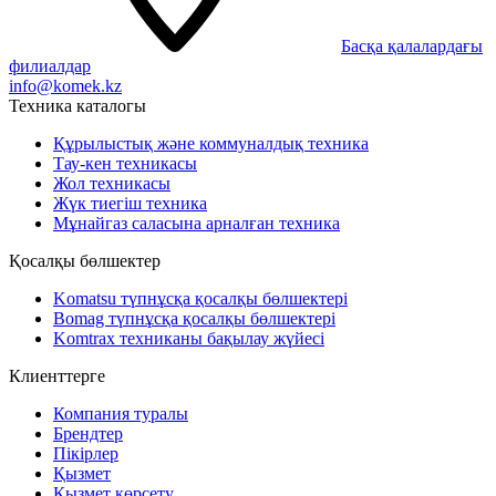
Басқа қалалардағы
филиалдар
info@komek.kz
Техника каталогы
Құрылыстық және коммуналдық техника
Тау-кен техникасы
Жол техникасы
Жүк тиегіш техника
Мұнайгаз саласына арналған техника
Қосалқы бөлшектер
Komatsu түпнұсқа қосалқы бөлшектері
Bomag түпнұсқа қосалқы бөлшектері
Komtrax техниканы бақылау жүйесі
Клиенттерге
Компания туралы
Брендтер
Пікірлер
Қызмет
Қызмет көрсету