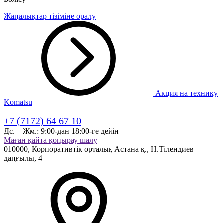
Жаңалықтар тізіміне оралу
Акция на технику
Komatsu
+7 (7172) 64 67 10
Дс. – Жм.:
9:00-дан 18:00-ге дейін
Маған қайта қоңырау шалу
010000,
Корпоративтік орталық
Астана қ.,
Н.Тілендиев
даңғылы, 4