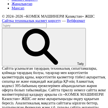
Жаңалықтар
Мансап
© 2024–2026 «КОМЕК МАШИНЕРИ Қазақстан» ЖШС
Сайтқа техникалық қызмет көрсету
—
Вебформат
Табу
Сайтта ұсынылған тауардың техникалық сипаттамалары,
қоймада тауардың болуы, тауарлар мен көрсетілетін
қызметтердің құны, көрсетілетін қызметтер тізбесі ақпараттық
сипатқа ие және ешқандай жағдайда ҚР-нің Азаматтық
кодексі 395-бабының ережелерімен айқындалатын жария
оферта болып табылмайды. Сайтта тіркелу немесе сайтта жеке
мәліметтеріңізді қалдыру арқылы сіз «KOМЕК МАШИНЕРИ
Казахстан» ЖШС-не жеке ақпаратыңызды өңдеу құқығын
бересіз. Аналитикалық мақсатта сайттағы кірілген беттер,
толтырылған формалар және т.б. туралы сайтта ақпаратты