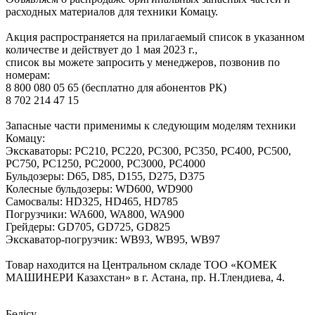
расходных материалов для техники Комацу.
Акция распространяется на прилагаемый список в указанном
количестве и действует до 1 мая 2023 г.,
список вы можете запросить у менеджеров, позвонив по
номерам:
8 800 080 05 65 (бесплатно для абонентов РК)
8 702 214 47 15
Запасные части применимы к следующим моделям техники
Комацу:
Экскаваторы: PC210, PC220, PC300, PC350, PC400, PC500,
PC750, PC1250, PC2000, PC3000, PC4000
Бульдозеры: D65, D85, D155, D275, D375
Колесные бульдозеры: WD600, WD900
Самосвалы: HD325, HD465, HD785
Погрузчики: WA600, WA800, WA900
Грейдеры: GD705, GD725, GD825
Экскаватор-погрузчик: WB93, WB95, WB97
Товар находится на Центральном складе ТОО «КОМЕК
МАШИНЕРИ Казахстан» в г. Астана, пр. Н.Тлендиева, 4.
Бөлісу