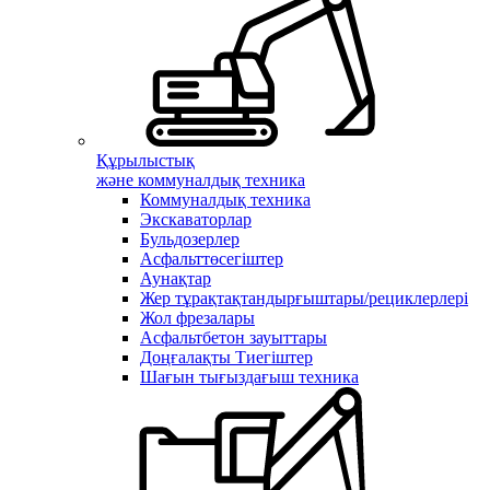
Құрылыстық
және коммуналдық техника
Коммуналдық техника
Экскаваторлар
Бульдозерлер
Асфальттөсегіштер
Аунақтар
Жер тұрақтақтандырғыштары/рециклерлері
Жол фрезалары
Асфальтбетон зауыттары
Доңғалақты Тиегіштер
Шағын тығыздағыш техника