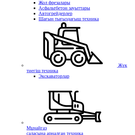
Жол фрезалары
Асфальтбетон зауыттары
Автогрейдерлер
Шағын тығыздағыш техника
Жүк
тиегіш техника
Экскаваторлар
Мұнайгаз
саласына арналған техника