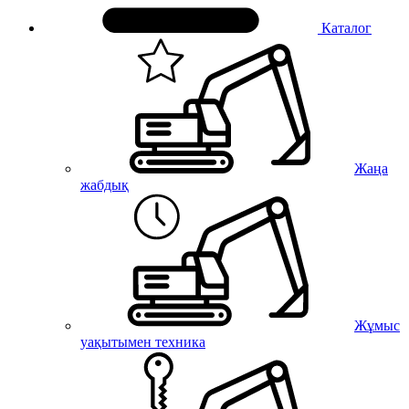
Каталог
Жаңа
жабдық
Жұмыс
уақытымен техника