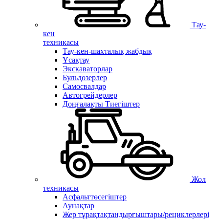
Тау-
кен
техникасы
Тау-кен-шахталық жабдық
Ұсақтау
Экскаваторлар
Бульдозерлер
Самосвалдар
Автогрейдерлер
Доңғалақты Тиегіштер
Жол
техникасы
Асфальттөсегіштер
Аунақтар
Жер тұрақтақтандырғыштары/рециклерлері