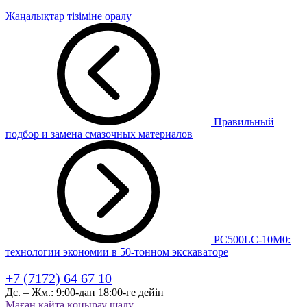
Жаңалықтар тізіміне оралу
Правильный
подбор и замена смазочных материалов
PC500LC‑10M0:
технологии экономии в 50-тонном экскаваторе
+7 (7172) 64 67 10
Дс. – Жм.:
9:00-дан 18:00-ге дейін
Маған қайта қоңырау шалу