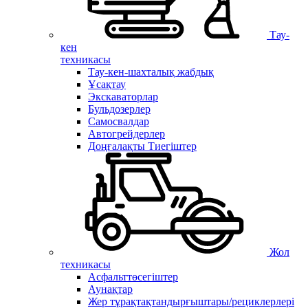
Тау-
кен
техникасы
Тау-кен-шахталық жабдық
Ұсақтау
Экскаваторлар
Бульдозерлер
Самосвалдар
Автогрейдерлер
Доңғалақты Тиегіштер
Жол
техникасы
Асфальттөсегіштер
Аунақтар
Жер тұрақтақтандырғыштары/рециклерлері