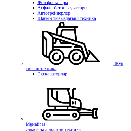
Жол фрезалары
Асфальтбетон зауыттары
Автогрейдерлер
Шағын тығыздағыш техника
Жүк
тиегіш техника
Экскаваторлар
Мұнайгаз
саласына арналған техника