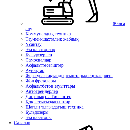
Жалға
алу
Коммуналдық техника
Тау-кен-шахталық жабдық
Ұсақтау
Экскаваторлар
Бульдозерлер
Самосвалдар
Асфальттөсегіштер
Аунақтар
Жер тұрақтақтандырғыштары/рециклерлері
Жол фрезалары
Асфальтбетон зауыттары
Автогрейдерлер
Доңғалақты Тиегіштер
Қоқыстығыздағыштар
Шағын тығыздағыш техника
Бульдозеры
Экскаваторы
Салалар