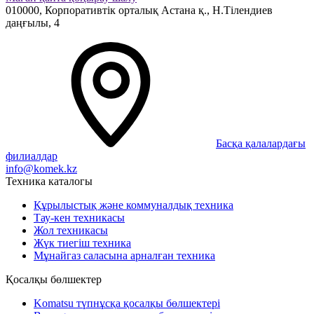
010000,
Корпоративтік орталық
Астана қ.,
Н.Тілендиев
даңғылы, 4
Басқа қалалардағы
филиалдар
info@komek.kz
Техника каталогы
Құрылыстық және коммуналдық техника
Тау-кен техникасы
Жол техникасы
Жүк тиегіш техника
Мұнайгаз саласына арналған техника
Қосалқы бөлшектер
Komatsu түпнұсқа қосалқы бөлшектері