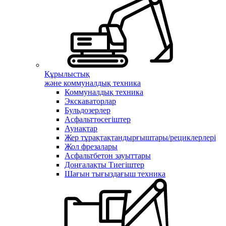
Құрылыстық
және коммуналдық техника
Коммуналдық техника
Экскаваторлар
Бульдозерлер
Асфальттөсегіштер
Аунақтар
Жер тұрақтақтандырғыштары/рециклерлері
Жол фрезалары
Асфальтбетон зауыттары
Доңғалақты Тиегіштер
Шағын тығыздағыш техника