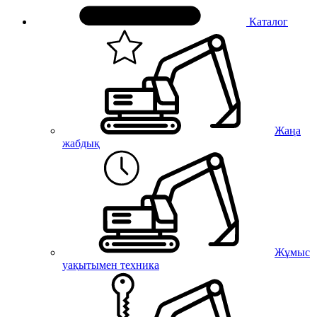
Каталог
Жаңа
жабдық
Жұмыс
уақытымен техника