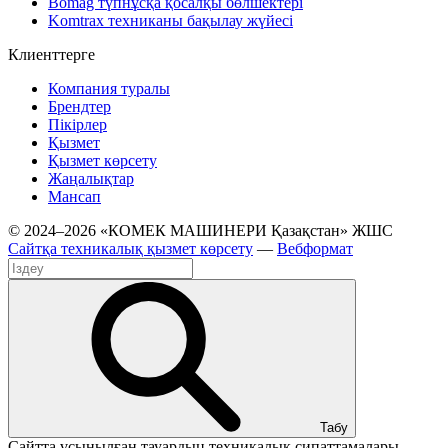
Bomag түпнұсқа қосалқы бөлшектері
Komtrax техниканы бақылау жүйесі
Клиенттерге
Компания туралы
Брендтер
Пікірлер
Қызмет
Қызмет көрсету
Жаңалықтар
Мансап
© 2024–2026 «КОМЕК МАШИНЕРИ Қазақстан» ЖШС
Сайтқа техникалық қызмет көрсету
—
Вебформат
Табу
Сайтта ұсынылған тауардың техникалық сипаттамалары,