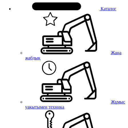
Каталог
Жаңа
жабдық
Жұмыс
уақытымен техника