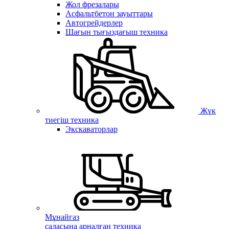
Жол фрезалары
Асфальтбетон зауыттары
Автогрейдерлер
Шағын тығыздағыш техника
Жүк
тиегіш техника
Экскаваторлар
Мұнайгаз
саласына арналған техника