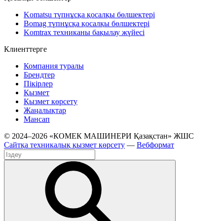
Komatsu түпнұсқа қосалқы бөлшектері
Bomag түпнұсқа қосалқы бөлшектері
Komtrax техниканы бақылау жүйесі
Клиенттерге
Компания туралы
Брендтер
Пікірлер
Қызмет
Қызмет көрсету
Жаңалықтар
Мансап
© 2024–2026 «КОМЕК МАШИНЕРИ Қазақстан» ЖШС
Сайтқа техникалық қызмет көрсету
—
Вебформат