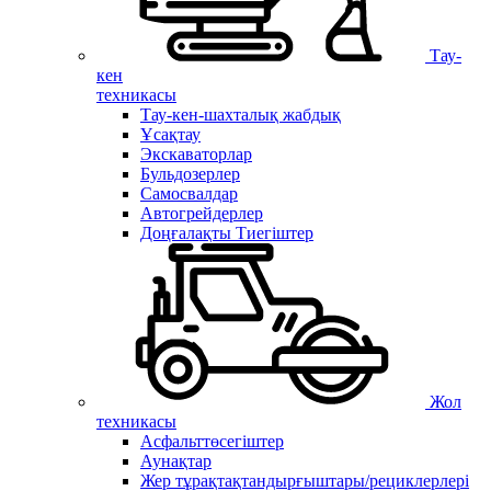
Тау-
кен
техникасы
Тау-кен-шахталық жабдық
Ұсақтау
Экскаваторлар
Бульдозерлер
Самосвалдар
Автогрейдерлер
Доңғалақты Тиегіштер
Жол
техникасы
Асфальттөсегіштер
Аунақтар
Жер тұрақтақтандырғыштары/рециклерлері