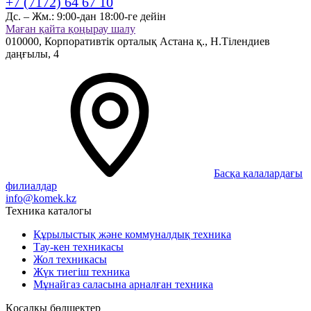
+7 (7172) 64 67 10
Дс. – Жм.:
9:00-дан 18:00-ге дейін
Маған қайта қоңырау шалу
010000,
Корпоративтік орталық
Астана қ.,
Н.Тілендиев
даңғылы, 4
Басқа қалалардағы
филиалдар
info@komek.kz
Техника каталогы
Құрылыстық және коммуналдық техника
Тау-кен техникасы
Жол техникасы
Жүк тиегіш техника
Мұнайгаз саласына арналған техника
Қосалқы бөлшектер