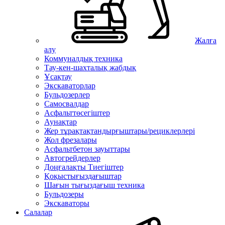
Жалға
алу
Коммуналдық техника
Тау-кен-шахталық жабдық
Ұсақтау
Экскаваторлар
Бульдозерлер
Самосвалдар
Асфальттөсегіштер
Аунақтар
Жер тұрақтақтандырғыштары/рециклерлері
Жол фрезалары
Асфальтбетон зауыттары
Автогрейдерлер
Доңғалақты Тиегіштер
Қоқыстығыздағыштар
Шағын тығыздағыш техника
Бульдозеры
Экскаваторы
Салалар