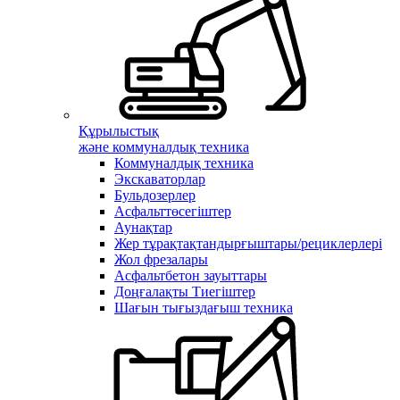
Құрылыстық
және коммуналдық техника
Коммуналдық техника
Экскаваторлар
Бульдозерлер
Асфальттөсегіштер
Аунақтар
Жер тұрақтақтандырғыштары/рециклерлері
Жол фрезалары
Асфальтбетон зауыттары
Доңғалақты Тиегіштер
Шағын тығыздағыш техника