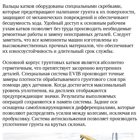
Вальцы катков оборудованы специальными скребками,
которые предотвращают налипание грунта к их поверхности,
защищают от механических повреждений и обеспечивают
бесшумность хода. Удобный доступ к основным рабочим
узлам катков позволяет без труда производить необходимые
ремонтные работы и замену неисправных деталей. Следует
заметить, что все компоненты машин изготовлены из
высококачественных прочных материалов, что обеспечивает
их износоустойчивость и длительный срок службы.
Основной корпус грунтовых катков является абсолютно
герметичным, что препятствует засорению внутренних
деталей. Специальная система EVIB производит точные
замеры плотности обрабатываемого грунтового слоя при
помощи двух датчиков. Когда достигается максимальный
уровень уплотнения, на дисплеях отображаются
предупреждающие значки. Результаты выполняемых
операций сохраняются в памяти системы. Задние оси
оснащены самоблокирующимися дифференциалами, которые
позволяют распределять усилия между колесами, исключая их
пробуксовку. Система антискольжения позволяет производить
уплотнение грунта на крутых склонах.