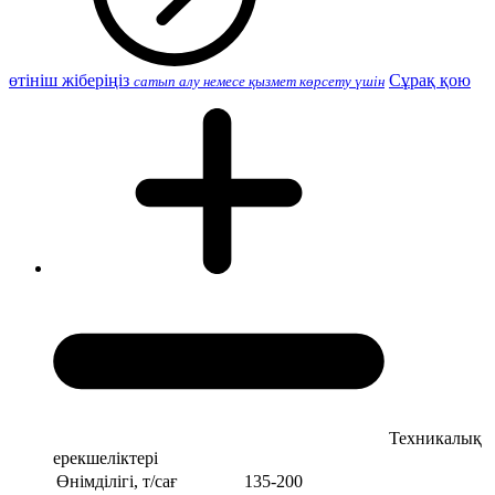
өтініш жіберіңіз
Сұрақ қою
сатып алу немесе қызмет көрсету үшін
Техникалық
ерекшеліктері
Өнімділігі, т/сағ
135-200