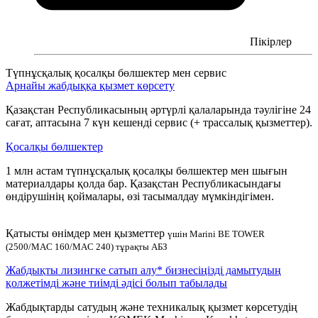
Пікірлер
Түпнұсқалық қосалқы бөлшектер мен сервис
Арнайы жабдыққа қызмет көрсету
Қазақстан Республикасының әртүрлі қалаларында тәулігіне 24
сағат, аптасына 7 күн кешенді сервис (+ трассалық қызметтер).
Қосалқы бөлшектер
1 млн астам түпнұсқалық қосалқы бөлшектер мен шығын
материалдары қолда бар. Қазақстан Республикасындағы
өндірушінің қоймалары, өзі тасымалдау мүмкіндігімен.
Қатысты өнімдер мен қызметтер
үшін Marini BE TOWER
(2500/MAC 160/MAC 240) тұрақты АБЗ
Жабдықты лизингке сатып алу* бизнесіңізді дамытудың
қолжетімді және тиімді әдісі болып табылады
Жабдықтарды сатудың және техникалық қызмет көрсетудің