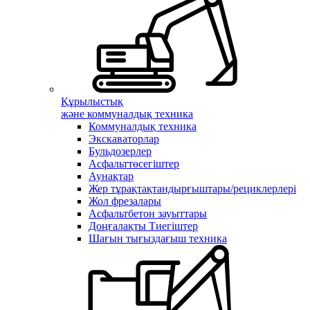
Құрылыстық
және коммуналдық техника
Коммуналдық техника
Экскаваторлар
Бульдозерлер
Асфальттөсегіштер
Аунақтар
Жер тұрақтақтандырғыштары/рециклерлері
Жол фрезалары
Асфальтбетон зауыттары
Доңғалақты Тиегіштер
Шағын тығыздағыш техника