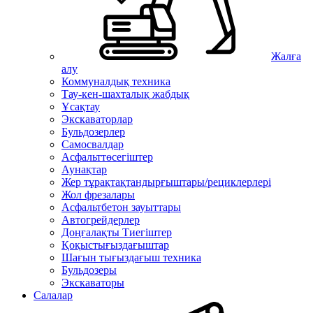
Жалға
алу
Коммуналдық техника
Тау-кен-шахталық жабдық
Ұсақтау
Экскаваторлар
Бульдозерлер
Самосвалдар
Асфальттөсегіштер
Аунақтар
Жер тұрақтақтандырғыштары/рециклерлері
Жол фрезалары
Асфальтбетон зауыттары
Автогрейдерлер
Доңғалақты Тиегіштер
Қоқыстығыздағыштар
Шағын тығыздағыш техника
Бульдозеры
Экскаваторы
Салалар