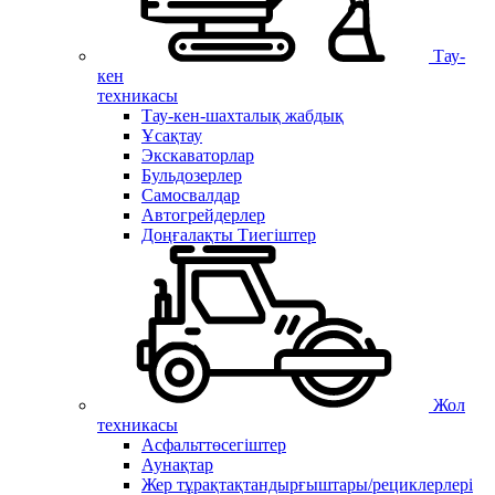
Тау-
кен
техникасы
Тау-кен-шахталық жабдық
Ұсақтау
Экскаваторлар
Бульдозерлер
Самосвалдар
Автогрейдерлер
Доңғалақты Тиегіштер
Жол
техникасы
Асфальттөсегіштер
Аунақтар
Жер тұрақтақтандырғыштары/рециклерлері