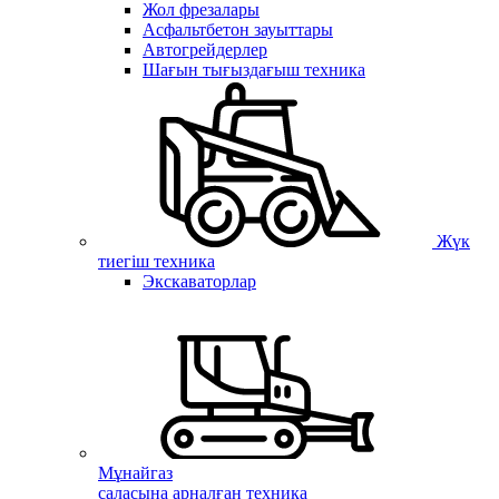
Жол фрезалары
Асфальтбетон зауыттары
Автогрейдерлер
Шағын тығыздағыш техника
Жүк
тиегіш техника
Экскаваторлар
Мұнайгаз
саласына арналған техника