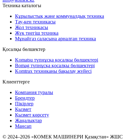
Техника каталогы
Құрылыстық және коммуналдық техника
Тау-кен техникасы
Жол техникасы
Жүк тиегіш техника
Мұнайгаз саласына арналған техника
Қосалқы бөлшектер
Komatsu түпнұсқа қосалқы бөлшектері
Bomag түпнұсқа қосалқы бөлшектері
Komtrax техниканы бақылау жүйесі
Клиенттерге
Компания туралы
Брендтер
Пікірлер
Қызмет
Қызмет көрсету
Жаңалықтар
Мансап
© 2024–2026 «КОМЕК МАШИНЕРИ Қазақстан» ЖШС