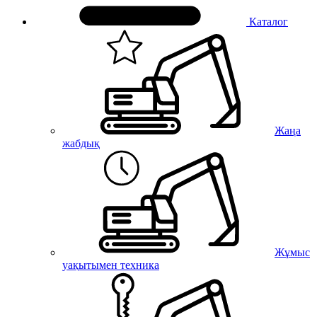
Каталог
Жаңа
жабдық
Жұмыс
уақытымен техника