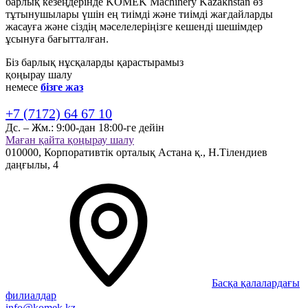
барлық кезеңдерінде KOMEK Machinery Kazakhstan өз
тұтынушылары үшін ең тиімді және тиімді жағдайларды
жасауға және сіздің мәселелеріңізге кешенді шешімдер
ұсынуға бағытталған.
Біз барлық нұсқаларды қарастырамыз
қоңырау шалу
немесе
бізге жаз
+7 (7172) 64 67 10
Дс. – Жм.:
9:00-дан 18:00-ге дейін
Маған қайта қоңырау шалу
010000,
Корпоративтік орталық
Астана қ.,
Н.Тілендиев
даңғылы, 4
Басқа қалалардағы
филиалдар
info@komek.kz