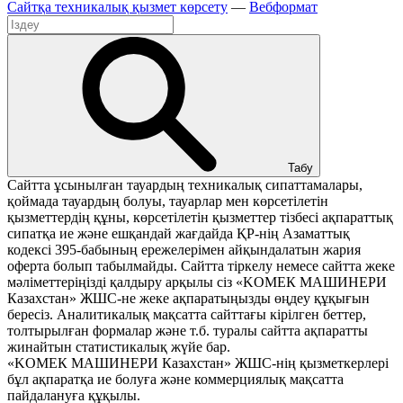
Сайтқа техникалық қызмет көрсету
—
Вебформат
Табу
Сайтта ұсынылған тауардың техникалық сипаттамалары,
қоймада тауардың болуы, тауарлар мен көрсетілетін
қызметтердің құны, көрсетілетін қызметтер тізбесі ақпараттық
сипатқа ие және ешқандай жағдайда ҚР-нің Азаматтық
кодексі 395-бабының ережелерімен айқындалатын жария
оферта болып табылмайды. Сайтта тіркелу немесе сайтта жеке
мәліметтеріңізді қалдыру арқылы сіз «KOМЕК МАШИНЕРИ
Казахстан» ЖШС-не жеке ақпаратыңызды өңдеу құқығын
бересіз. Аналитикалық мақсатта сайттағы кірілген беттер,
толтырылған формалар және т.б. туралы сайтта ақпаратты
жинайтын статистикалық жүйе бар.
«KOМЕК МАШИНЕРИ Казахстан» ЖШС-нің қызметкерлері
бұл ақпаратқа ие болуға және коммерциялық мақсатта
пайдалануға құқылы.