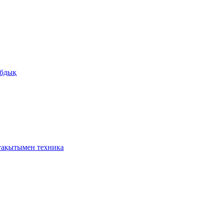
бдық
ақытымен техника