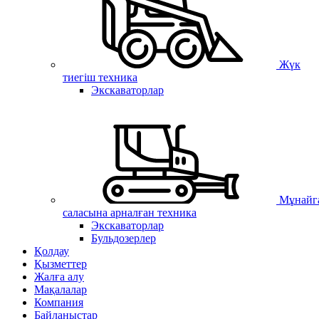
Жүк
тиегіш техника
Экскаваторлар
Мұнайг
саласына арналған техника
Экскаваторлар
Бульдозерлер
Қолдау
Қызметтер
Жалға алу
Мақалалар
Компания
Байланыстар