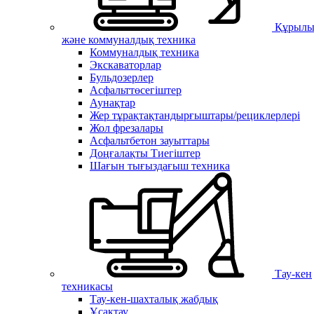
Құрылы
және коммуналдық техника
Коммуналдық техника
Экскаваторлар
Бульдозерлер
Асфальттөсегіштер
Аунақтар
Жер тұрақтақтандырғыштары/рециклерлері
Жол фрезалары
Асфальтбетон зауыттары
Доңғалақты Тиегіштер
Шағын тығыздағыш техника
Тау-кен
техникасы
Тау-кен-шахталық жабдық
Ұсақтау