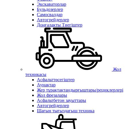
Экскаваторлар
Бульдозерлер
Самосвалдар
Автогрейдерлер
Доңғалақты Тиегіштер
Жол
техникасы
Асфальттөсегіштер
Аунақтар
Жер тұрақтақтандырғыштары/рециклерлері
Жол фрезалары
Асфальтбетон зауыттары
Автогрейдерлер
Шағын тығыздағыш техника