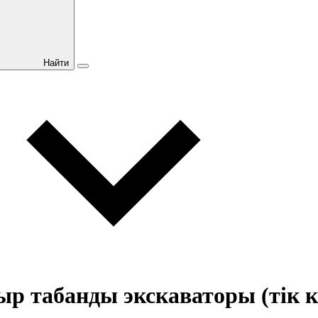
Найти
р табанды экскаваторы (тік кү