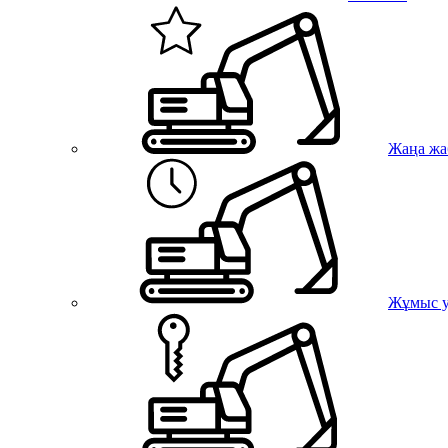
Жаңа жа
Жұмыс у