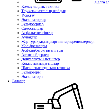
Жалға а
Коммуналдық техника
Тау-кен-шахталық жабдық
Ұсақтау
Экскаваторлар
Бульдозерлер
Самосвалдар
Асфальттөсегіштер
Аунақтар
Жер тұрақтақтандырғыштары/рециклерлері
Жол фрезалары
Асфальтбетон зауыттары
Автогрейдерлер
Доңғалақты Тиегіштер
Қоқыстығыздағыштар
Шағын тығыздағыш техника
Бульдозеры
Экскаваторы
Салалар