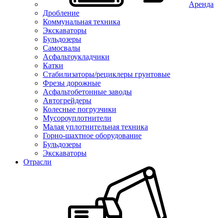
Аренда
Дробление
Коммунальная техника
Экскаваторы
Бульдозеры
Самосвалы
Асфальтоукладчики
Катки
Стабилизаторы/рециклеры грунтовые
Фрезы дорожные
Асфальтобетонные заводы
Автогрейдеры
Колесные погрузчики
Мусороуплотнители
Малая уплотнительная техника
Горно-шахтное оборудование
Бульдозеры
Экскаваторы
Отрасли