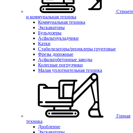
Строите
и коммунальная техника
Коммунальная техника
Экскаваторы
Бульдозеры
Асфальтоукладчики
Катки
Стабилизаторы/рециклеры грунтовые
Фрезы дорожные
Асфальтобетонные заводы
Колесные погрузчики
Малая уплотнительная техника
Горная
техника
Дробление
Экскаваторы