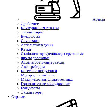
Аренда
Дробление
Коммунальная техника
Экскаваторы
Бульдозеры
Самосвалы
Асфальтоукладчики
Катки
Стабилизаторы/рециклеры грунтовые
Фрезы дорожные
Асфальтобетонные заводы
Автогрейдеры
Колесные погрузчики
Мусороуплотнители
Малая уплотнительная техника
Горно-шахтное оборудование
Бульдозеры
Экскаваторы
Отрасли