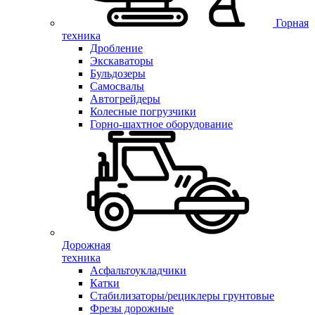
Горная
техника
Дробление
Экскаваторы
Бульдозеры
Самосвалы
Автогрейдеры
Колесные погрузчики
Горно-шахтное оборудование
Дорожная
техника
Асфальтоукладчики
Катки
Стабилизаторы/рециклеры грунтовые
Фрезы дорожные