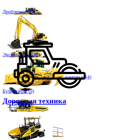
Дробление (20)
Катки (39)
Экскаваторы (30)
Стабилизаторы/рециклеры грунтовые (4)
Бульдозеры (9)
Дорожная техника
Фрезы дорожные (9)
Самосвалы (10)