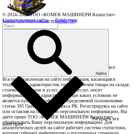
Карьера
© 2024–2026 ТОО «КОМЕК МАШИНЕРИ Казахстан»
Cопровождение сайта
—
Вебформат
Малая уплотнительная техника (16)
Скрыть все
категории
Найти
Вся представленная на сайте информация, касающаяся
технических характеристик товара, наличия товара на складе,
стоимости товаров и услуг, перечня услуг, носит
информационный характер и ни при каких условиях не
является публичной офертой, определяемой положениями
статьи 395 Гражданского кодекса РК. Регистрируясь на сайте
или оставляя на сайте свою персональную информацию, Вы
даёте право ТОО «КОМЕК МАШИНЕРИ Казахстан»
Раскрыть все
обрабатывать Вашу персональную информацию. Для
категории
аналитических целей на сайте работает система статистики,
которая собирает информацию о посещенных страницах