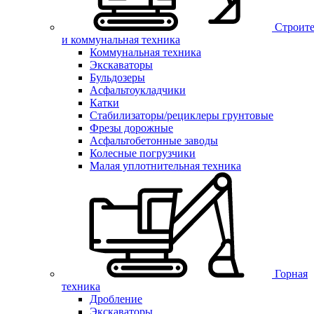
Строите
и коммунальная техника
Коммунальная техника
Экскаваторы
Бульдозеры
Асфальтоукладчики
Катки
Стабилизаторы/рециклеры грунтовые
Фрезы дорожные
Асфальтобетонные заводы
Колесные погрузчики
Малая уплотнительная техника
Горная
техника
Дробление
Экскаваторы