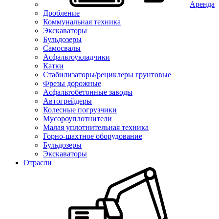
Аренда
Дробление
Коммунальная техника
Экскаваторы
Бульдозеры
Самосвалы
Асфальтоукладчики
Катки
Стабилизаторы/рециклеры грунтовые
Фрезы дорожные
Асфальтобетонные заводы
Автогрейдеры
Колесные погрузчики
Мусороуплотнители
Малая уплотнительная техника
Горно-шахтное оборудование
Бульдозеры
Экскаваторы
Отрасли