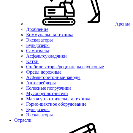
Аренда
Дробление
Коммунальная техника
Экскаваторы
Бульдозеры
Самосвалы
Асфальтоукладчики
Катки
Стабилизаторы/рециклеры грунтовые
Фрезы дорожные
Асфальтобетонные заводы
Автогрейдеры
Колесные погрузчики
Мусороуплотнители
Малая уплотнительная техника
Горно-шахтное оборудование
Бульдозеры
Экскаваторы
Отрасли