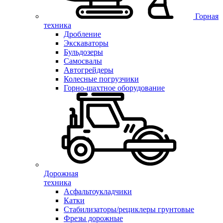
Горная
техника
Дробление
Экскаваторы
Бульдозеры
Самосвалы
Автогрейдеры
Колесные погрузчики
Горно-шахтное оборудование
Дорожная
техника
Асфальтоукладчики
Катки
Стабилизаторы/рециклеры грунтовые
Фрезы дорожные