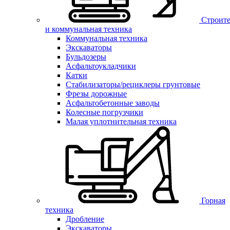
Строите
и коммунальная техника
Коммунальная техника
Экскаваторы
Бульдозеры
Асфальтоукладчики
Катки
Стабилизаторы/рециклеры грунтовые
Фрезы дорожные
Асфальтобетонные заводы
Колесные погрузчики
Малая уплотнительная техника
Горная
техника
Дробление
Экскаваторы