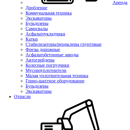
Аренда
Дробление
Коммунальная техника
Экскаваторы
Бульдозеры
Самосвалы
Асфальтоукладчики
Катки
Стабилизаторы/рециклеры грунтовые
Фрезы дорожные
Асфальтобетонные заводы
Автогрейдеры
Колесные погрузчики
Мусороуплотнители
Малая уплотнительная техника
Горно-шахтное оборудование
Бульдозеры
Экскаваторы
Отрасли