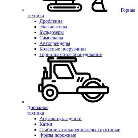
Горная
техника
Дробление
Экскаваторы
Бульдозеры
Самосвалы
Автогрейдеры
Колесные погрузчики
Горно-шахтное оборудование
Дорожная
техника
Асфальтоукладчики
Катки
Стабилизаторы/рециклеры грунтовые
Фрезы дорожные