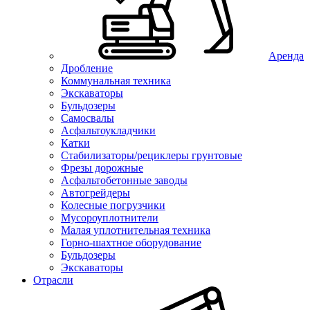
Аренда
Дробление
Коммунальная техника
Экскаваторы
Бульдозеры
Самосвалы
Асфальтоукладчики
Катки
Стабилизаторы/рециклеры грунтовые
Фрезы дорожные
Асфальтобетонные заводы
Автогрейдеры
Колесные погрузчики
Мусороуплотнители
Малая уплотнительная техника
Горно-шахтное оборудование
Бульдозеры
Экскаваторы
Отрасли