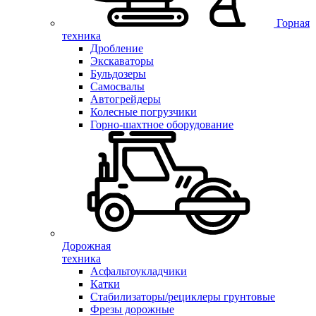
Горная
техника
Дробление
Экскаваторы
Бульдозеры
Самосвалы
Автогрейдеры
Колесные погрузчики
Горно-шахтное оборудование
Дорожная
техника
Асфальтоукладчики
Катки
Стабилизаторы/рециклеры грунтовые
Фрезы дорожные