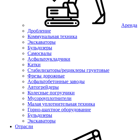
Аренда
Дробление
Коммунальная техника
Экскаваторы
Бульдозеры
Самосвалы
Асфальтоукладчики
Катки
Стабилизаторы/рециклеры грунтовые
Фрезы дорожные
Асфальтобетонные заводы
Автогрейдеры
Колесные погрузчики
Мусороуплотнители
Малая уплотнительная техника
Горно-шахтное оборудование
Бульдозеры
Экскаваторы
Отрасли