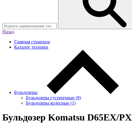
Назад
Главная страница
Каталог техники
Бульдозеры
Бульдозеры гусеничные (8)
Бульдозеры колесные (1)
Бульдозер Komatsu D65EX/P