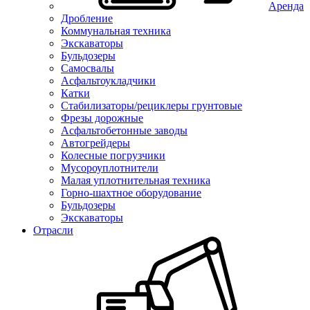
Аренда
Дробление
Коммунальная техника
Экскаваторы
Бульдозеры
Самосвалы
Асфальтоукладчики
Катки
Стабилизаторы/рециклеры грунтовые
Фрезы дорожные
Асфальтобетонные заводы
Автогрейдеры
Колесные погрузчики
Мусороуплотнители
Малая уплотнительная техника
Горно-шахтное оборудование
Бульдозеры
Экскаваторы
Отрасли