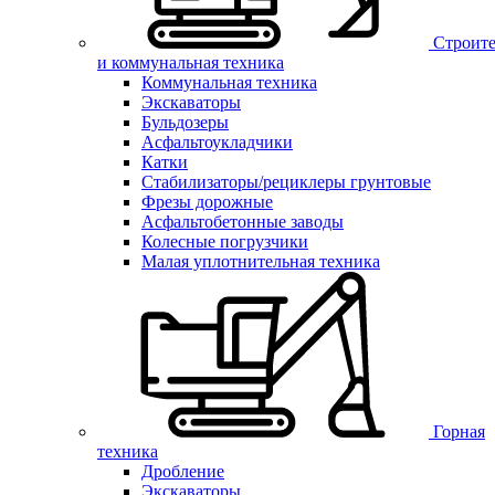
Строите
и коммунальная техника
Коммунальная техника
Экскаваторы
Бульдозеры
Асфальтоукладчики
Катки
Стабилизаторы/рециклеры грунтовые
Фрезы дорожные
Асфальтобетонные заводы
Колесные погрузчики
Малая уплотнительная техника
Горная
техника
Дробление
Экскаваторы