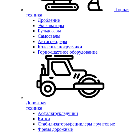
Горная
техника
Дробление
Экскаваторы
Бульдозеры
Самосвалы
Автогрейдеры
Колесные погрузчики
Горно-шахтное оборудование
Дорожная
техника
Асфальтоукладчики
Катки
Стабилизаторы/рециклеры грунтовые
Фрезы дорожные