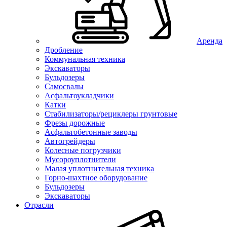
Аренда
Дробление
Коммунальная техника
Экскаваторы
Бульдозеры
Самосвалы
Асфальтоукладчики
Катки
Стабилизаторы/рециклеры грунтовые
Фрезы дорожные
Асфальтобетонные заводы
Автогрейдеры
Колесные погрузчики
Мусороуплотнители
Малая уплотнительная техника
Горно-шахтное оборудование
Бульдозеры
Экскаваторы
Отрасли