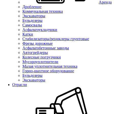
Аренда
Дробление
Коммунальная техника
Экскаваторы
Бульдозеры
Самосвалы
Асфальтоукладчики
Катки
Стабилизаторы/рециклеры грунтовые
Фрезы дорожные
Асфальтобетонные заводы
Автогрейдеры
Колесные погрузчики
Мусороуплотнители
Малая уплотнительная техника
Горно-шахтное оборудование
Бульдозеры
Экскаваторы
Отрасли