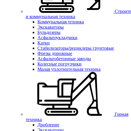
Строите
и коммунальная техника
Коммунальная техника
Экскаваторы
Бульдозеры
Асфальтоукладчики
Катки
Стабилизаторы/рециклеры грунтовые
Фрезы дорожные
Асфальтобетонные заводы
Колесные погрузчики
Малая уплотнительная техника
Горная
техника
Дробление
Экскаваторы