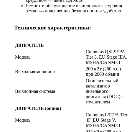
средством — шина CANbus.
Ремонт и обслуживание выполняются с уровня
земли — повышенная безопасность и удобство.
Технические характеристики:
ДВИГАТЕЛЬ
Cummins QSL9EPA
Модель
Tier 3, EU Stage IIIA,
MSHA/CANMET
209 кВт (280 л.с.)
Выходная мощность
при 2000 об/мин
Окислительный
катализатор
Выхлопная система
дизельного
двигателя (DOC) с
глушителем
ДВИГАТЕЛЬ (опция)
Cummins L9EPA Tier
Модель
4F, EU Stage V,
MSHA/CANMET
213 кВт (285 л.с.)