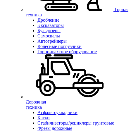
Горная
техника
Дробление
Экскаваторы
Бульдозеры
Самосвалы
Автогрейдеры
Колесные погрузчики
Горно-шахтное оборудование
Дорожная
техника
Асфальтоукладчики
Катки
Стабилизаторы/рециклеры грунтовые
Фрезы дорожные