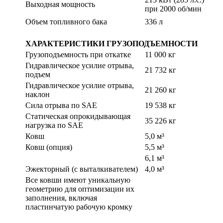
Выходная мощность
при 2000 об/мин
Объем топливного бака
336 л
ХАРАКТЕРИСТИКИ ГРУЗОПОДЪЕМНОСТИ
Грузоподъемность при откатке
11 000 кг
Гидравлическое усилие отрыва,
21 732 кг
подъем
Гидравлическое усилие отрыва,
21 260 кг
наклон
Сила отрыва по SAE
19 538 кг
Статическая опрокидывающая
35 226 кг
нагрузка по SAE
Ковш
5,0 м³
Ковш (опция)
5,5 м³
6,1 м³
Эжекторный (с выталкивателем)
4,0 м³
Все ковши имеют уникальную
геометрию для оптимизации их
заполнения, включая
пластинчатую рабочую кромку