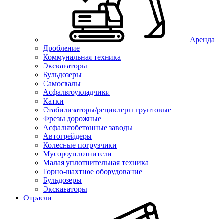
Аренда
Дробление
Коммунальная техника
Экскаваторы
Бульдозеры
Самосвалы
Асфальтоукладчики
Катки
Стабилизаторы/рециклеры грунтовые
Фрезы дорожные
Асфальтобетонные заводы
Автогрейдеры
Колесные погрузчики
Мусороуплотнители
Малая уплотнительная техника
Горно-шахтное оборудование
Бульдозеры
Экскаваторы
Отрасли