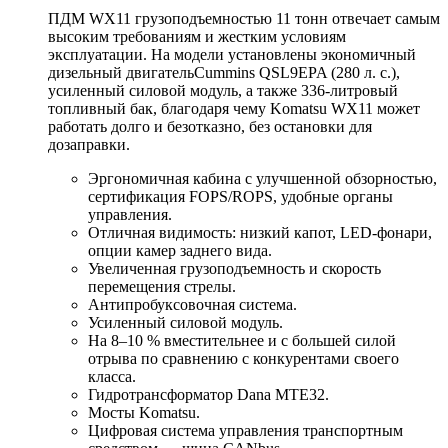
ПДМ WX11 грузоподъемностью 11 тонн отвечает самым
высоким требованиям и жестким условиям
эксплуатации. На модели установлены экономичный
дизельный двигательCummins QSL9EPA (280 л. с.),
усиленный силовой модуль, а также 336-литровый
топливный бак, благодаря чему Komatsu WX11 может
работать долго и безотказно, без остановки для
дозаправки.
Эргономичная кабина с улучшенной обзорностью,
сертификация FOPS/ROPS, удобные органы
управления.
Отличная видимость: низкий капот, LED‑фонари,
опции камер заднего вида.
Увеличенная грузоподъемность и скорость
перемещения стрелы.
Антипробуксовочная система.
Усиленный силовой модуль.
На 8–10 % вместительнее и с большей силой
отрыва по сравнению с конкурентами своего
класса.
Гидротрансформатор Dana MTE32.
Мосты Komatsu.
Цифровая система управления транспортным