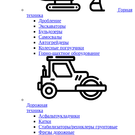
Горная
техника
Дробление
Экскаваторы
Бульдозеры
Самосвалы
Автогрейдеры
Колесные погрузчики
Горно-шахтное оборудование
Дорожная
техника
Асфальтоукладчики
Катки
Стабилизаторы/рециклеры грунтовые
Фрезы дорожные