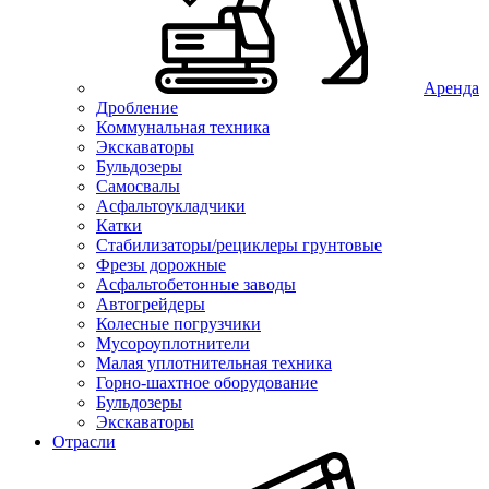
Аренда
Дробление
Коммунальная техника
Экскаваторы
Бульдозеры
Самосвалы
Асфальтоукладчики
Катки
Стабилизаторы/рециклеры грунтовые
Фрезы дорожные
Асфальтобетонные заводы
Автогрейдеры
Колесные погрузчики
Мусороуплотнители
Малая уплотнительная техника
Горно-шахтное оборудование
Бульдозеры
Экскаваторы
Отрасли