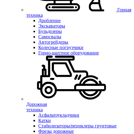
Горная
техника
Дробление
Экскаваторы
Бульдозеры
Самосвалы
Автогрейдеры
Колесные погрузчики
Горно-шахтное оборудование
Дорожная
техника
Асфальтоукладчики
Катки
Стабилизаторы/рециклеры грунтовые
Фрезы дорожные