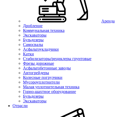
Аренда
Дробление
Коммунальная техника
Экскаваторы
Бульдозеры
Самосвалы
Асфальтоукладчики
Катки
Стабилизаторы/рециклеры грунтовые
Фрезы дорожные
Асфальтобетонные заводы
Автогрейдеры
Колесные погрузчики
Мусороуплотнители
Малая уплотнительная техника
Горно-шахтное оборудование
Бульдозеры
Экскаваторы
Отрасли