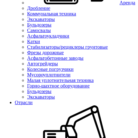
Аренда
Дробление
Коммунальная техника
Экскаваторы
Бульдозеры
Самосвалы
Асфальтоукладчики
Катки
Стабилизаторы/рециклеры грунтовые
Фрезы дорожные
Асфальтобетонные заводы
Автогрейдеры
Колесные погрузчики
Мусороуплотнители
Малая уплотнительная техника
Горно-шахтное оборудование
Бульдозеры
Экскаваторы
Отрасли