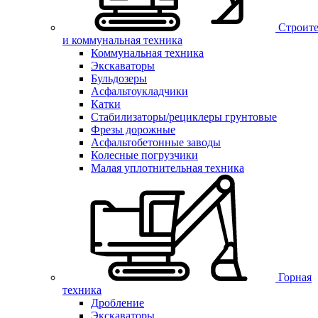
Строите
и коммунальная техника
Коммунальная техника
Экскаваторы
Бульдозеры
Асфальтоукладчики
Катки
Стабилизаторы/рециклеры грунтовые
Фрезы дорожные
Асфальтобетонные заводы
Колесные погрузчики
Малая уплотнительная техника
Горная
техника
Дробление
Экскаваторы