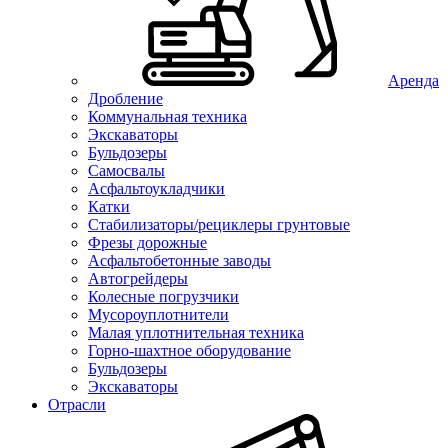
Аренда
Дробление
Коммунальная техника
Экскаваторы
Бульдозеры
Самосвалы
Асфальтоукладчики
Катки
Стабилизаторы/рециклеры грунтовые
Фрезы дорожные
Асфальтобетонные заводы
Автогрейдеры
Колесные погрузчики
Мусороуплотнители
Малая уплотнительная техника
Горно-шахтное оборудование
Бульдозеры
Экскаваторы
Отрасли