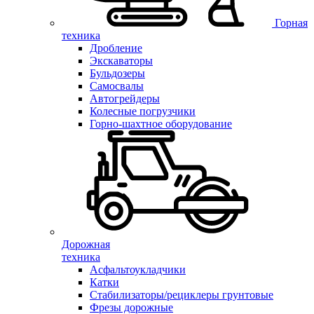
Горная
техника
Дробление
Экскаваторы
Бульдозеры
Самосвалы
Автогрейдеры
Колесные погрузчики
Горно-шахтное оборудование
Дорожная
техника
Асфальтоукладчики
Катки
Стабилизаторы/рециклеры грунтовые
Фрезы дорожные