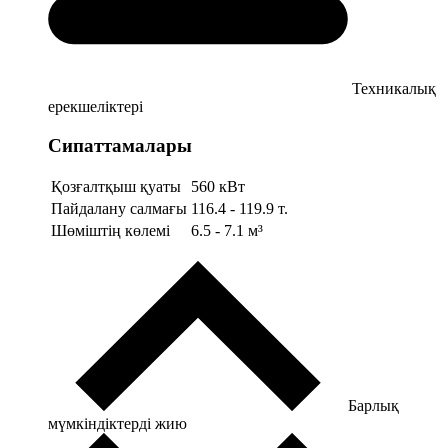
Техникалық
ерекшеліктері
Сипаттамалары
Қозғалтқыш қуаты
560 кВт
Пайдалану салмағы
116.4 - 119.9 т.
Шөміштің көлемі
6.5 - 7.1 м³
Барлық
мүмкіндіктерді жию