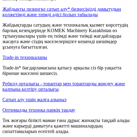
Жабдықты лизингке сатып алу* бизнесіңізді дамытудың
қолжетімді және тиімді әдісі болып табылады
Жабдықтарды сатудың және техникалық қызмет көрсетудің
барлық кезеңдерінде KOMEK Machinery Kazakhstan өз
тұтынушылары үшін ең тиімді және тиімді жағдайларды
жасауға және сіздің мәселелеріңізге кешенді шешімдер
ұсынуға бағытталған.
Trade-in техникалары
Trade-in* бағдарламасына қатысу арқылы сіз бір уақытта
бірнеше мәселені шешесіз.
Ребилд орталығы - тораптар мен тораптарды жөндеу және
қалпына келтіру орталығы
Сатып алу үшін жалға алыңыз
Оптималды техника паркін таңдау
Тек жоғары білікті маман ғана дұрыс жинақты таңдай алады
және карьерді дамытуға қажетті машиналардың
сипаттамаларын есептей алады.