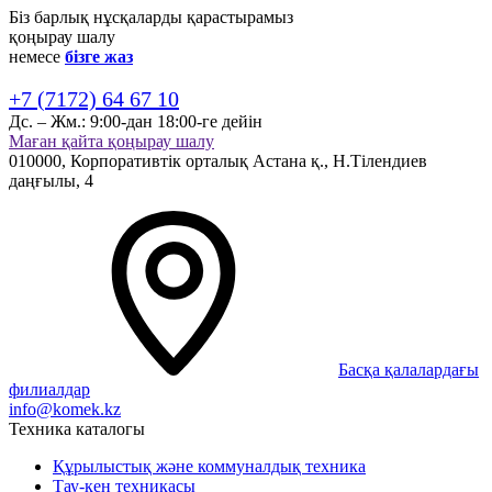
Біз барлық нұсқаларды қарастырамыз
қоңырау шалу
немесе
бізге жаз
+7 (7172) 64 67 10
Дс. – Жм.:
9:00-дан 18:00-ге дейін
Маған қайта қоңырау шалу
010000,
Корпоративтік орталық
Астана қ.,
Н.Тілендиев
даңғылы, 4
Басқа қалалардағы
филиалдар
info@komek.kz
Техника каталогы
Құрылыстық және коммуналдық техника
Тау-кен техникасы