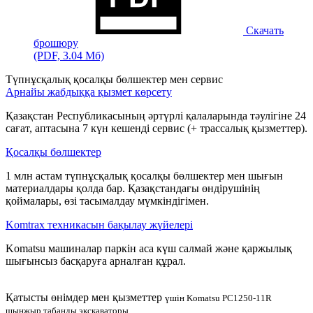
Скачать
брошюру
(PDF, 3.04 Мб)
Түпнұсқалық қосалқы бөлшектер мен сервис
Арнайы жабдыққа қызмет көрсету
Қазақстан Республикасының әртүрлі қалаларында тәулігіне 24
сағат, аптасына 7 күн кешенді сервис (+ трассалық қызметтер).
Қосалқы бөлшектер
1 млн астам түпнұсқалық қосалқы бөлшектер мен шығын
материалдары қолда бар. Қазақстандағы өндірушінің
қоймалары, өзі тасымалдау мүмкіндігімен.
Komtrax техникасын бақылау жүйелері
Komatsu машиналар паркін аса күш салмай және қаржылық
шығынсыз басқаруға арналған құрал.
Қатысты өнімдер мен қызметтер
үшін Komatsu PC1250-11R
шынжыр табанды экскаваторы