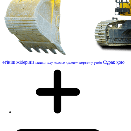
өтініш жіберіңіз
Сұрақ қою
сатып алу немесе қызмет көрсету үшін