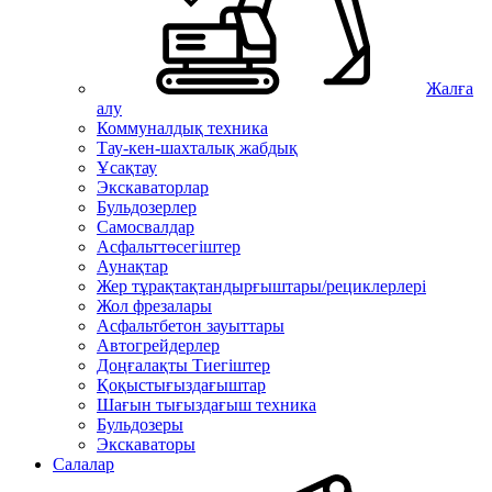
Жалға
алу
Коммуналдық техника
Тау-кен-шахталық жабдық
Ұсақтау
Экскаваторлар
Бульдозерлер
Самосвалдар
Асфальттөсегіштер
Аунақтар
Жер тұрақтақтандырғыштары/рециклерлері
Жол фрезалары
Асфальтбетон зауыттары
Автогрейдерлер
Доңғалақты Тиегіштер
Қоқыстығыздағыштар
Шағын тығыздағыш техника
Бульдозеры
Экскаваторы
Салалар