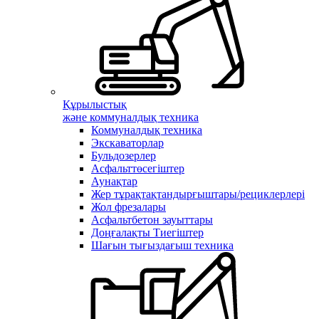
Құрылыстық
және коммуналдық техника
Коммуналдық техника
Экскаваторлар
Бульдозерлер
Асфальттөсегіштер
Аунақтар
Жер тұрақтақтандырғыштары/рециклерлері
Жол фрезалары
Асфальтбетон зауыттары
Доңғалақты Тиегіштер
Шағын тығыздағыш техника