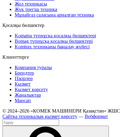
Жол техникасы
Жүк тиегіш техника
Мұнайгаз саласына арналған техника
Қосалқы бөлшектер
Komatsu түпнұсқа қосалқы бөлшектері
Bomag түпнұсқа қосалқы бөлшектері
Komtrax техниканы бақылау жүйесі
Клиенттерге
Компания туралы
Брендтер
Пікірлер
Қызмет
Қызмет көрсету
Жаңалықтар
Мансап
© 2024–2026 «КОМЕК МАШИНЕРИ Қазақстан» ЖШС
Сайтқа техникалық қызмет көрсету
—
Вебформат