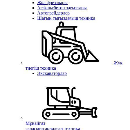
Жол фрезалары
Асфальтбетон зауыттары
Автогрейдерлер
Шағын тығыздағыш техника
Жүк
тиегіш техника
Экскаваторлар
Мұнайгаз
саласына арналған техника