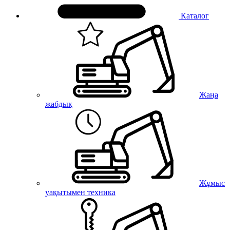
Каталог
Жаңа
жабдық
Жұмыс
уақытымен техника