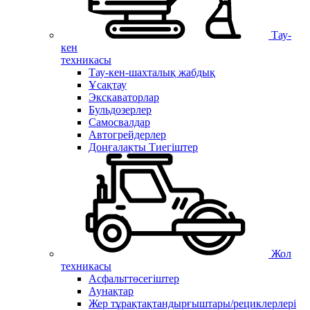
Тау-
кен
техникасы
Тау-кен-шахталық жабдық
Ұсақтау
Экскаваторлар
Бульдозерлер
Самосвалдар
Автогрейдерлер
Доңғалақты Тиегіштер
Жол
техникасы
Асфальттөсегіштер
Аунақтар
Жер тұрақтақтандырғыштары/рециклерлері