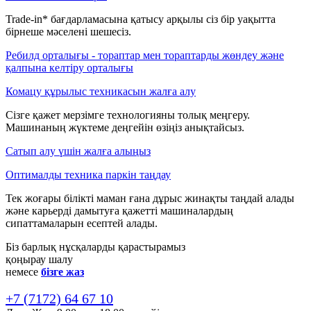
Trade-in* бағдарламасына қатысу арқылы сіз бір уақытта
бірнеше мәселені шешесіз.
Ребилд орталығы - тораптар мен тораптарды жөндеу және
қалпына келтіру орталығы
Комацу құрылыс техникасын жалға алу
Сізге қажет мерзімге технологияны толық меңгеру.
Машинаның жүктеме деңгейін өзіңіз анықтайсыз.
Сатып алу үшін жалға алыңыз
Оптималды техника паркін таңдау
Тек жоғары білікті маман ғана дұрыс жинақты таңдай алады
және карьерді дамытуға қажетті машиналардың
сипаттамаларын есептей алады.
Біз барлық нұсқаларды қарастырамыз
қоңырау шалу
немесе
бізге жаз
+7 (7172) 64 67 10