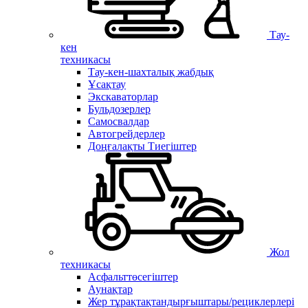
Тау-
кен
техникасы
Тау-кен-шахталық жабдық
Ұсақтау
Экскаваторлар
Бульдозерлер
Самосвалдар
Автогрейдерлер
Доңғалақты Тиегіштер
Жол
техникасы
Асфальттөсегіштер
Аунақтар
Жер тұрақтақтандырғыштары/рециклерлері