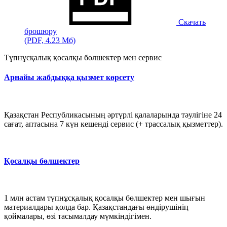
Скачать
брошюру
(PDF, 4.23 Мб)
Түпнұсқалық қосалқы бөлшектер мен сервис
Арнайы жабдыққа қызмет көрсету
Қазақстан Республикасының әртүрлі қалаларында тәулігіне 24
сағат, аптасына 7 күн кешенді сервис (+ трассалық қызметтер).
Қосалқы бөлшектер
1 млн астам түпнұсқалық қосалқы бөлшектер мен шығын
материалдары қолда бар. Қазақстандағы өндірушінің
қоймалары, өзі тасымалдау мүмкіндігімен.