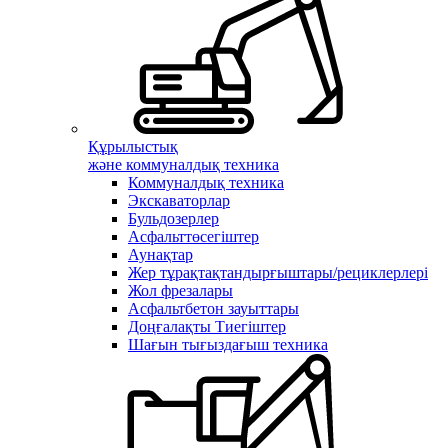
Құрылыстық
және коммуналдық техника
Коммуналдық техника
Экскаваторлар
Бульдозерлер
Асфальттөсегіштер
Аунақтар
Жер тұрақтақтандырғыштары/рециклерлері
Жол фрезалары
Асфальтбетон зауыттары
Доңғалақты Тиегіштер
Шағын тығыздағыш техника