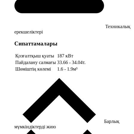
Техникалық
ерекшеліктері
Сипаттамалары
Қозғалтқыш қуаты
187 кВт
Пайдалану салмағы
33.66 - 34.04т.
Шөміштің көлемі
1.6 - 1.9м³
Барлық
мүмкіндіктерді жию