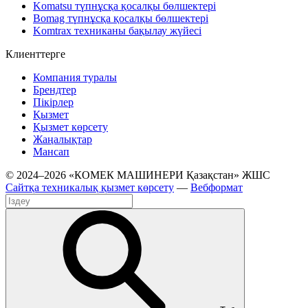
Komatsu түпнұсқа қосалқы бөлшектері
Bomag түпнұсқа қосалқы бөлшектері
Komtrax техниканы бақылау жүйесі
Клиенттерге
Компания туралы
Брендтер
Пікірлер
Қызмет
Қызмет көрсету
Жаңалықтар
Мансап
© 2024–2026 «КОМЕК МАШИНЕРИ Қазақстан» ЖШС
Сайтқа техникалық қызмет көрсету
—
Вебформат