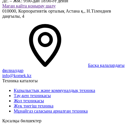
Дс. – Жм.:
9:00-дан 18:00-ге дейін
Маған қайта қоңырау шалу
010000,
Корпоративтік орталық
Астана қ.,
Н.Тілендиев
даңғылы, 4
Басқа қалалардағы
филиалдар
info@komek.kz
Техника каталогы
Құрылыстық және коммуналдық техника
Тау-кен техникасы
Жол техникасы
Жүк тиегіш техника
Мұнайгаз саласына арналған техника
Қосалқы бөлшектер