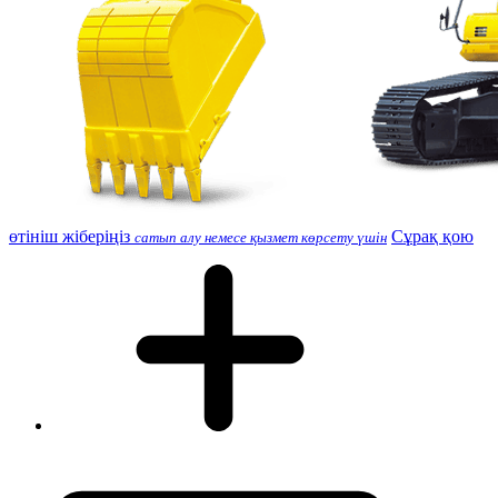
өтініш жіберіңіз
Сұрақ қою
сатып алу немесе қызмет көрсету үшін