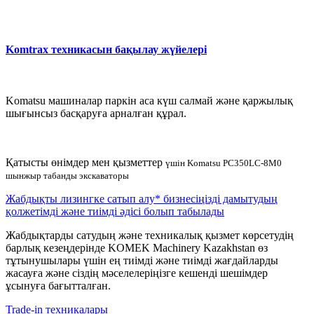
Komtrax техникасын бақылау жүйелері
Komatsu машиналар паркін аса күш салмай және қаржылық
шығынсыз басқаруға арналған құрал.
Қатысты өнімдер мен қызметтер
үшін Komatsu PC350LC-8M0
шынжыр табанды экскаваторы
Жабдықты лизингке сатып алу* бизнесіңізді дамытудың
қолжетімді және тиімді әдісі болып табылады
Жабдықтарды сатудың және техникалық қызмет көрсетудің
барлық кезеңдерінде KOMEK Machinery Kazakhstan өз
тұтынушылары үшін ең тиімді және тиімді жағдайларды
жасауға және сіздің мәселелеріңізге кешенді шешімдер
ұсынуға бағытталған.
Trade-in техникалары