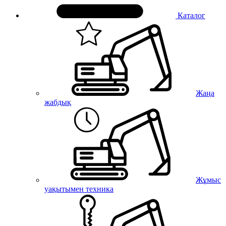
Каталог
Жаңа
жабдық
Жұмыс
уақытымен техника