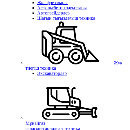
Жол фрезалары
Асфальтбетон зауыттары
Автогрейдерлер
Шағын тығыздағыш техника
Жүк
тиегіш техника
Экскаваторлар
Мұнайгаз
саласына арналған техника