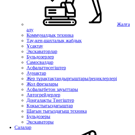
Жалға
алу
Коммуналдық техника
Тау-кен-шахталық жабдық
Ұсақтау
Экскаваторлар
Бульдозерлер
Самосвалдар
Асфальттөсегіштер
Аунақтар
Жер тұрақтақтандырғыштары/рециклерлері
Жол фрезалары
Асфальтбетон зауыттары
Автогрейдерлер
Доңғалақты Тиегіштер
Қоқыстығыздағыштар
Шағын тығыздағыш техника
Бульдозеры
Экскаваторы
Салалар