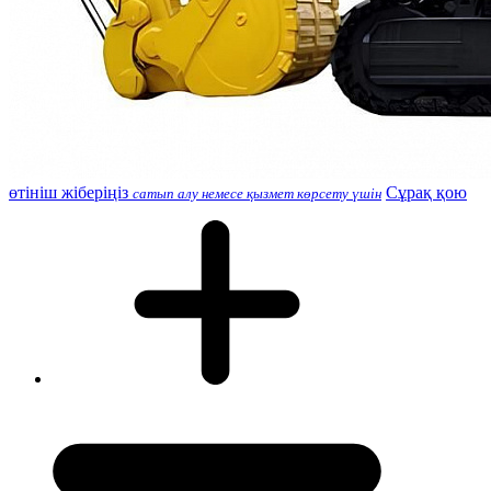
өтініш жіберіңіз
Сұрақ қою
сатып алу немесе қызмет көрсету үшін