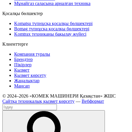
Мұнайгаз саласына арналған техника
Қосалқы бөлшектер
Komatsu түпнұсқа қосалқы бөлшектері
Bomag түпнұсқа қосалқы бөлшектері
Komtrax техниканы бақылау жүйесі
Клиенттерге
Компания туралы
Брендтер
Пікірлер
Қызмет
Қызмет көрсету
Жаңалықтар
Мансап
© 2024–2026 «КОМЕК МАШИНЕРИ Қазақстан» ЖШС
Сайтқа техникалық қызмет көрсету
—
Вебформат