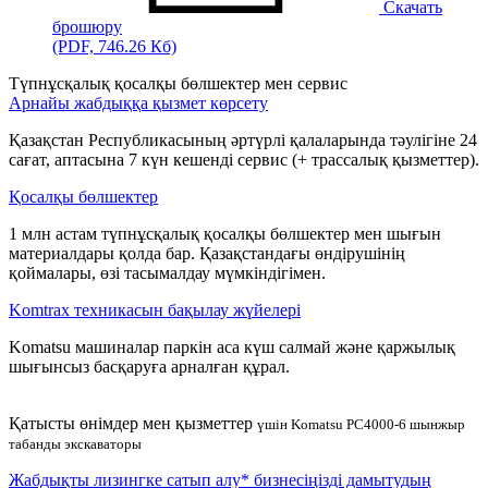
Скачать
брошюру
(PDF, 746.26 Кб)
Түпнұсқалық қосалқы бөлшектер мен сервис
Арнайы жабдыққа қызмет көрсету
Қазақстан Республикасының әртүрлі қалаларында тәулігіне 24
сағат, аптасына 7 күн кешенді сервис (+ трассалық қызметтер).
Қосалқы бөлшектер
1 млн астам түпнұсқалық қосалқы бөлшектер мен шығын
материалдары қолда бар. Қазақстандағы өндірушінің
қоймалары, өзі тасымалдау мүмкіндігімен.
Komtrax техникасын бақылау жүйелері
Komatsu машиналар паркін аса күш салмай және қаржылық
шығынсыз басқаруға арналған құрал.
Қатысты өнімдер мен қызметтер
үшін Komatsu PC4000-6 шынжыр
табанды экскаваторы
Жабдықты лизингке сатып алу* бизнесіңізді дамытудың