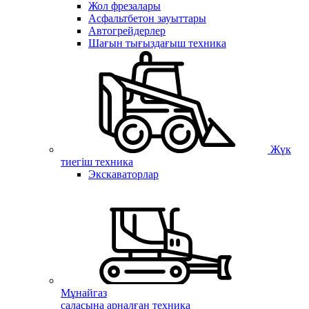
Жол фрезалары
Асфальтбетон зауыттары
Автогрейдерлер
Шағын тығыздағыш техника
Жүк
тиегіш техника
Экскаваторлар
Мұнайгаз
саласына арналған техника