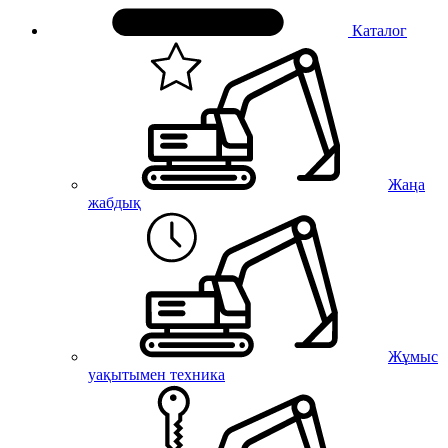
Каталог
Жаңа
жабдық
Жұмыс
уақытымен техника