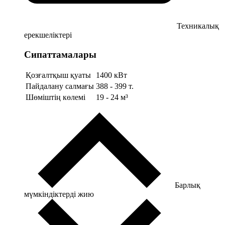
Техникалық
ерекшеліктері
Сипаттамалары
Қозғалтқыш қуаты
1400 кВт
Пайдалану салмағы
388 - 399 т.
Шөміштің көлемі
19 - 24 м³
Барлық
мүмкіндіктерді жию