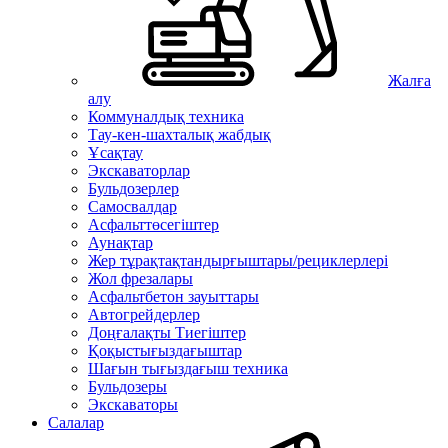
Жалға
алу
Коммуналдық техника
Тау-кен-шахталық жабдық
Ұсақтау
Экскаваторлар
Бульдозерлер
Самосвалдар
Асфальттөсегіштер
Аунақтар
Жер тұрақтақтандырғыштары/рециклерлері
Жол фрезалары
Асфальтбетон зауыттары
Автогрейдерлер
Доңғалақты Тиегіштер
Қоқыстығыздағыштар
Шағын тығыздағыш техника
Бульдозеры
Экскаваторы
Салалар