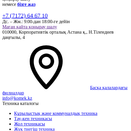
немесе
бізге жаз
+7 (7172) 64 67 10
Дс. – Жм.:
9:00-дан 18:00-ге дейін
Маған қайта қоңырау шалу
010000,
Корпоративтік орталық
Астана қ.,
Н.Тілендиев
даңғылы, 4
Басқа қалалардағы
филиалдар
info@komek.kz
Техника каталогы
Құрылыстық және коммуналдық техника
Тау-кен техникасы
Жол техникасы
Жүк тиегіш техника