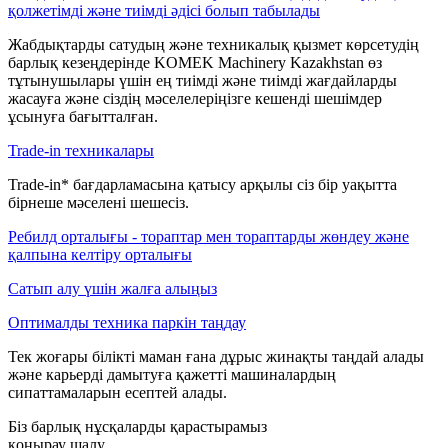
қолжетімді және тиімді әдісі болып табылады
Жабдықтарды сатудың және техникалық қызмет көрсетудің
барлық кезеңдерінде KOMEK Machinery Kazakhstan өз
тұтынушылары үшін ең тиімді және тиімді жағдайларды
жасауға және сіздің мәселелеріңізге кешенді шешімдер
ұсынуға бағытталған.
Trade-in техникалары
Trade-in* бағдарламасына қатысу арқылы сіз бір уақытта
бірнеше мәселені шешесіз.
Ребилд орталығы - тораптар мен тораптарды жөндеу және
қалпына келтіру орталығы
Сатып алу үшін жалға алыңыз
Оптималды техника паркін таңдау
Тек жоғары білікті маман ғана дұрыс жинақты таңдай алады
және карьерді дамытуға қажетті машиналардың
сипаттамаларын есептей алады.
Біз барлық нұсқаларды қарастырамыз
қоңырау шалу