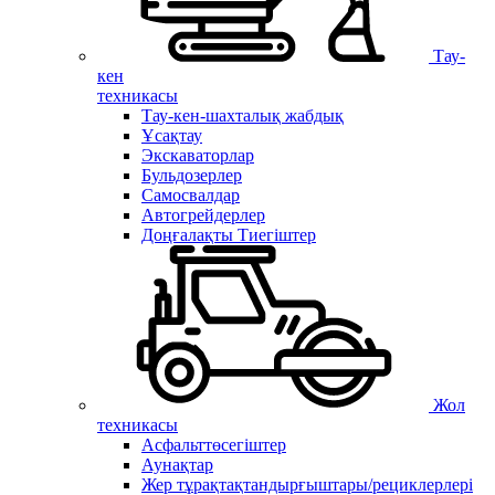
Тау-
кен
техникасы
Тау-кен-шахталық жабдық
Ұсақтау
Экскаваторлар
Бульдозерлер
Самосвалдар
Автогрейдерлер
Доңғалақты Тиегіштер
Жол
техникасы
Асфальттөсегіштер
Аунақтар
Жер тұрақтақтандырғыштары/рециклерлері