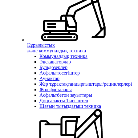
Құрылыстық
және коммуналдық техника
Коммуналдық техника
Экскаваторлар
Бульдозерлер
Асфальттөсегіштер
Аунақтар
Жер тұрақтақтандырғыштары/рециклерлері
Жол фрезалары
Асфальтбетон зауыттары
Доңғалақты Тиегіштер
Шағын тығыздағыш техника