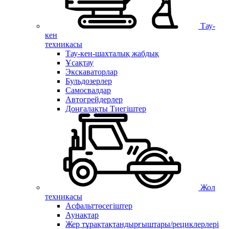
Тау-
кен
техникасы
Тау-кен-шахталық жабдық
Ұсақтау
Экскаваторлар
Бульдозерлер
Самосвалдар
Автогрейдерлер
Доңғалақты Тиегіштер
Жол
техникасы
Асфальттөсегіштер
Аунақтар
Жер тұрақтақтандырғыштары/рециклерлері