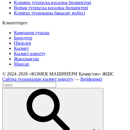
Komatsu түпнұсқа қосалқы бөлшектері
Bomag түпнұсқа қосалқы бөлшектері
Komtrax техниканы бақылау жүйесі
Клиенттерге
Компания туралы
Брендтер
Пікірлер
Қызмет
Қызмет көрсету
Жаңалықтар
Мансап
© 2024–2026 «КОМЕК МАШИНЕРИ Қазақстан» ЖШС
Сайтқа техникалық қызмет көрсету
—
Вебформат