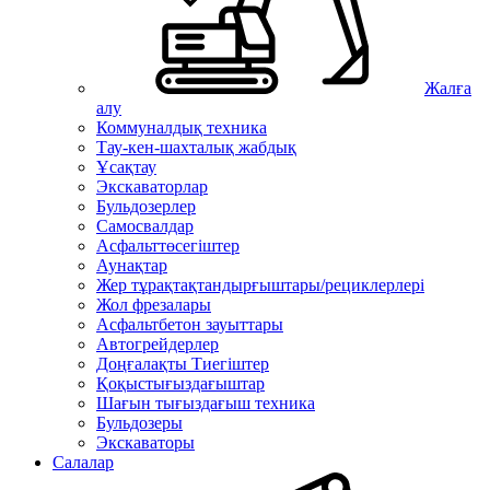
Жалға
алу
Коммуналдық техника
Тау-кен-шахталық жабдық
Ұсақтау
Экскаваторлар
Бульдозерлер
Самосвалдар
Асфальттөсегіштер
Аунақтар
Жер тұрақтақтандырғыштары/рециклерлері
Жол фрезалары
Асфальтбетон зауыттары
Автогрейдерлер
Доңғалақты Тиегіштер
Қоқыстығыздағыштар
Шағын тығыздағыш техника
Бульдозеры
Экскаваторы
Салалар