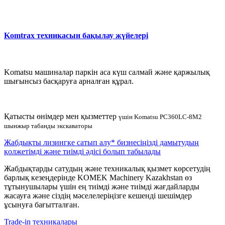
Komtrax техникасын бақылау жүйелері
Komatsu машиналар паркін аса күш салмай және қаржылық
шығынсыз басқаруға арналған құрал.
Қатысты өнімдер мен қызметтер
үшін Komatsu PC360LC-8M2
шынжыр табанды экскаваторы
Жабдықты лизингке сатып алу* бизнесіңізді дамытудың
қолжетімді және тиімді әдісі болып табылады
Жабдықтарды сатудың және техникалық қызмет көрсетудің
барлық кезеңдерінде KOMEK Machinery Kazakhstan өз
тұтынушылары үшін ең тиімді және тиімді жағдайларды
жасауға және сіздің мәселелеріңізге кешенді шешімдер
ұсынуға бағытталған.
Trade-in техникалары