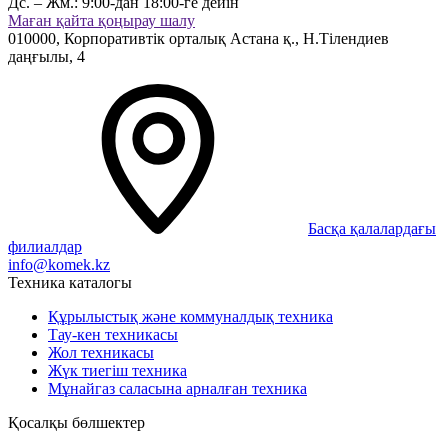
Дс. – Жм.:
9:00-дан 18:00-ге дейін
Маған қайта қоңырау шалу
010000,
Корпоративтік орталық
Астана қ.,
Н.Тілендиев
даңғылы, 4
Басқа қалалардағы
филиалдар
info@komek.kz
Техника каталогы
Құрылыстық және коммуналдық техника
Тау-кен техникасы
Жол техникасы
Жүк тиегіш техника
Мұнайгаз саласына арналған техника
Қосалқы бөлшектер