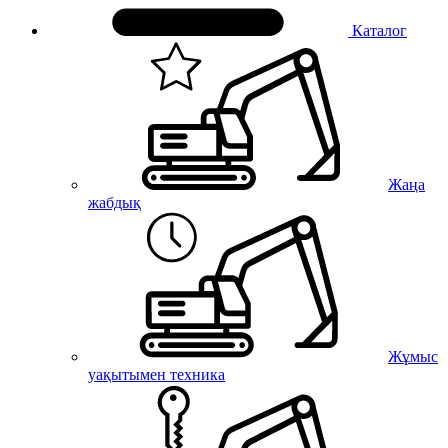
Каталог
Жаңа
жабдық
Жұмыс
уақытымен техника