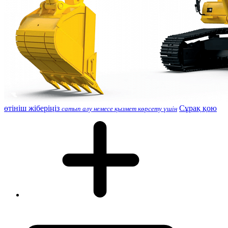
өтініш жіберіңіз
Сұрақ қою
сатып алу немесе қызмет көрсету үшін