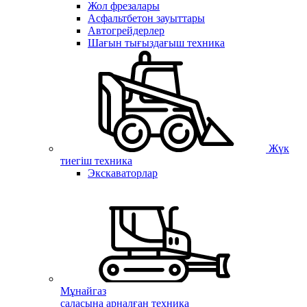
Жол фрезалары
Асфальтбетон зауыттары
Автогрейдерлер
Шағын тығыздағыш техника
Жүк
тиегіш техника
Экскаваторлар
Мұнайгаз
саласына арналған техника