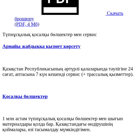
Скачать
брошюру
(PDF, 4 Мб)
Түпнұсқалық қосалқы бөлшектер мен сервис
Арнайы жабдыққа қызмет көрсету
Қазақстан Республикасының әртүрлі қалаларында тәулігіне 24
сағат, аптасына 7 күн кешенді сервис (+ трассалық қызметтер).
Қосалқы бөлшектер
1 млн астам түпнұсқалық қосалқы бөлшектер мен шығын
материалдары қолда бар. Қазақстандағы өндірушінің
қоймалары, өзі тасымалдау мүмкіндігімен.