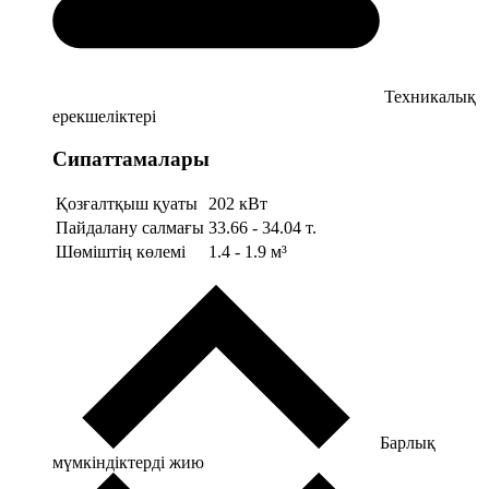
Техникалық
ерекшеліктері
Сипаттамалары
Қозғалтқыш қуаты
202 кВт
Пайдалану салмағы
33.66 - 34.04 т.
Шөміштің көлемі
1.4 - 1.9 м³
Барлық
мүмкіндіктерді жию