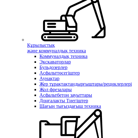
Құрылыстық
және коммуналдық техника
Коммуналдық техника
Экскаваторлар
Бульдозерлер
Асфальттөсегіштер
Аунақтар
Жер тұрақтақтандырғыштары/рециклерлері
Жол фрезалары
Асфальтбетон зауыттары
Доңғалақты Тиегіштер
Шағын тығыздағыш техника