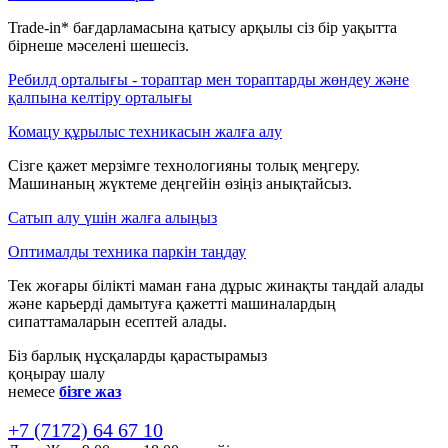
Trade-in* бағдарламасына қатысу арқылы сіз бір уақытта
бірнеше мәселені шешесіз.
Ребилд орталығы - тораптар мен тораптарды жөндеу және
қалпына келтіру орталығы
Комацу құрылыс техникасын жалға алу
Сізге қажет мерзімге технологияны толық меңгеру.
Машинаның жүктеме деңгейін өзіңіз анықтайсыз.
Сатып алу үшін жалға алыңыз
Оптималды техника паркін таңдау
Тек жоғары білікті маман ғана дұрыс жинақты таңдай алады
және карьерді дамытуға қажетті машиналардың
сипаттамаларын есептей алады.
Біз барлық нұсқаларды қарастырамыз
қоңырау шалу
немесе
бізге жаз
+7 (7172) 64 67 10