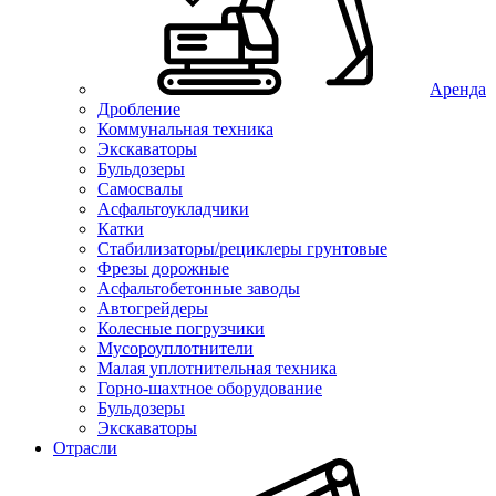
Аренда
Дробление
Коммунальная техника
Экскаваторы
Бульдозеры
Самосвалы
Асфальтоукладчики
Катки
Стабилизаторы/рециклеры грунтовые
Фрезы дорожные
Асфальтобетонные заводы
Автогрейдеры
Колесные погрузчики
Мусороуплотнители
Малая уплотнительная техника
Горно-шахтное оборудование
Бульдозеры
Экскаваторы
Отрасли