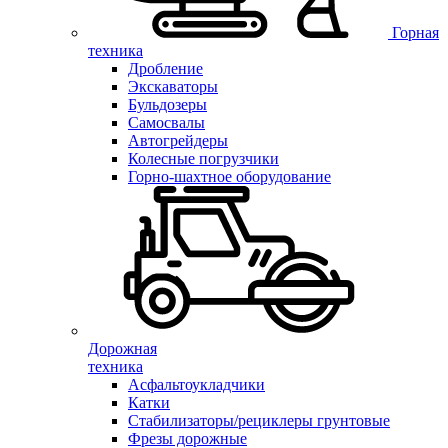
Горная
техника
Дробление
Экскаваторы
Бульдозеры
Самосвалы
Автогрейдеры
Колесные погрузчики
Горно-шахтное оборудование
Дорожная
техника
Асфальтоукладчики
Катки
Стабилизаторы/рециклеры грунтовые
Фрезы дорожные