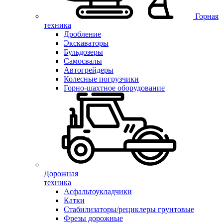
Горная
техника
Дробление
Экскаваторы
Бульдозеры
Самосвалы
Автогрейдеры
Колесные погрузчики
Горно-шахтное оборудование
Дорожная
техника
Асфальтоукладчики
Катки
Стабилизаторы/рециклеры грунтовые
Фрезы дорожные