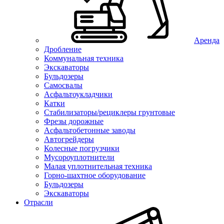
Аренда
Дробление
Коммунальная техника
Экскаваторы
Бульдозеры
Самосвалы
Асфальтоукладчики
Катки
Стабилизаторы/рециклеры грунтовые
Фрезы дорожные
Асфальтобетонные заводы
Автогрейдеры
Колесные погрузчики
Мусороуплотнители
Малая уплотнительная техника
Горно-шахтное оборудование
Бульдозеры
Экскаваторы
Отрасли