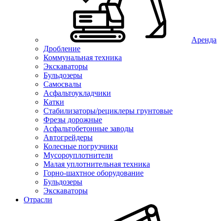
Аренда
Дробление
Коммунальная техника
Экскаваторы
Бульдозеры
Самосвалы
Асфальтоукладчики
Катки
Стабилизаторы/рециклеры грунтовые
Фрезы дорожные
Асфальтобетонные заводы
Автогрейдеры
Колесные погрузчики
Мусороуплотнители
Малая уплотнительная техника
Горно-шахтное оборудование
Бульдозеры
Экскаваторы
Отрасли