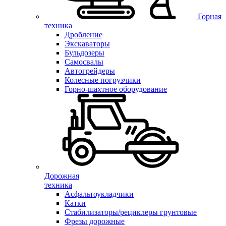
Горная
техника
Дробление
Экскаваторы
Бульдозеры
Самосвалы
Автогрейдеры
Колесные погрузчики
Горно-шахтное оборудование
Дорожная
техника
Асфальтоукладчики
Катки
Стабилизаторы/рециклеры грунтовые
Фрезы дорожные