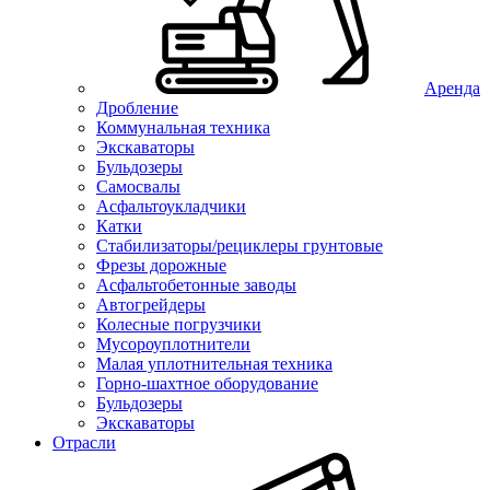
Аренда
Дробление
Коммунальная техника
Экскаваторы
Бульдозеры
Самосвалы
Асфальтоукладчики
Катки
Стабилизаторы/рециклеры грунтовые
Фрезы дорожные
Асфальтобетонные заводы
Автогрейдеры
Колесные погрузчики
Мусороуплотнители
Малая уплотнительная техника
Горно-шахтное оборудование
Бульдозеры
Экскаваторы
Отрасли