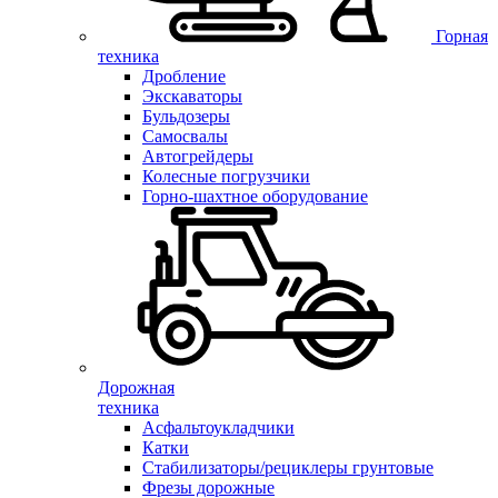
Горная
техника
Дробление
Экскаваторы
Бульдозеры
Самосвалы
Автогрейдеры
Колесные погрузчики
Горно-шахтное оборудование
Дорожная
техника
Асфальтоукладчики
Катки
Стабилизаторы/рециклеры грунтовые
Фрезы дорожные