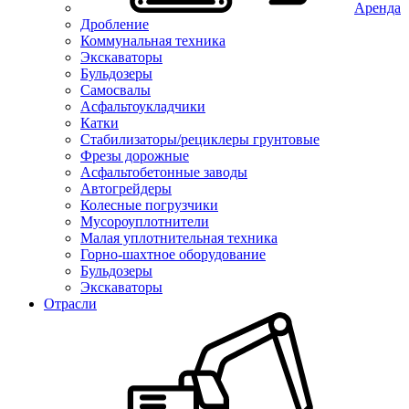
Аренда
Дробление
Коммунальная техника
Экскаваторы
Бульдозеры
Самосвалы
Асфальтоукладчики
Катки
Стабилизаторы/рециклеры грунтовые
Фрезы дорожные
Асфальтобетонные заводы
Автогрейдеры
Колесные погрузчики
Мусороуплотнители
Малая уплотнительная техника
Горно-шахтное оборудование
Бульдозеры
Экскаваторы
Отрасли