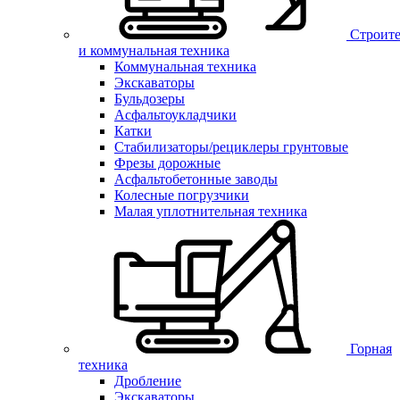
Строите
и коммунальная техника
Коммунальная техника
Экскаваторы
Бульдозеры
Асфальтоукладчики
Катки
Стабилизаторы/рециклеры грунтовые
Фрезы дорожные
Асфальтобетонные заводы
Колесные погрузчики
Малая уплотнительная техника
Горная
техника
Дробление
Экскаваторы