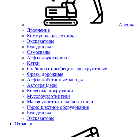
Аренда
Дробление
Коммунальная техника
Экскаваторы
Бульдозеры
Самосвалы
Асфальтоукладчики
Катки
Стабилизаторы/рециклеры грунтовые
Фрезы дорожные
Асфальтобетонные заводы
Автогрейдеры
Колесные погрузчики
Мусороуплотнители
Малая уплотнительная техника
Горно-шахтное оборудование
Бульдозеры
Экскаваторы
Отрасли