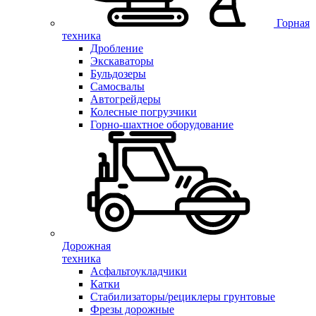
Горная
техника
Дробление
Экскаваторы
Бульдозеры
Самосвалы
Автогрейдеры
Колесные погрузчики
Горно-шахтное оборудование
Дорожная
техника
Асфальтоукладчики
Катки
Стабилизаторы/рециклеры грунтовые
Фрезы дорожные