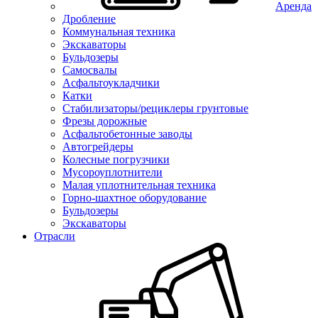
Аренда
Дробление
Коммунальная техника
Экскаваторы
Бульдозеры
Самосвалы
Асфальтоукладчики
Катки
Стабилизаторы/рециклеры грунтовые
Фрезы дорожные
Асфальтобетонные заводы
Автогрейдеры
Колесные погрузчики
Мусороуплотнители
Малая уплотнительная техника
Горно-шахтное оборудование
Бульдозеры
Экскаваторы
Отрасли