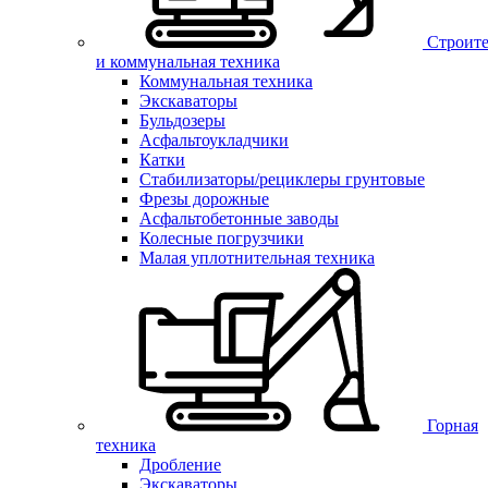
Строите
и коммунальная техника
Коммунальная техника
Экскаваторы
Бульдозеры
Асфальтоукладчики
Катки
Стабилизаторы/рециклеры грунтовые
Фрезы дорожные
Асфальтобетонные заводы
Колесные погрузчики
Малая уплотнительная техника
Горная
техника
Дробление
Экскаваторы