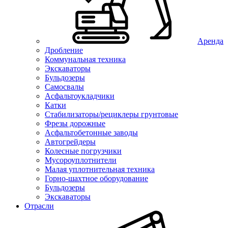
Аренда
Дробление
Коммунальная техника
Экскаваторы
Бульдозеры
Самосвалы
Асфальтоукладчики
Катки
Стабилизаторы/рециклеры грунтовые
Фрезы дорожные
Асфальтобетонные заводы
Автогрейдеры
Колесные погрузчики
Мусороуплотнители
Малая уплотнительная техника
Горно-шахтное оборудование
Бульдозеры
Экскаваторы
Отрасли