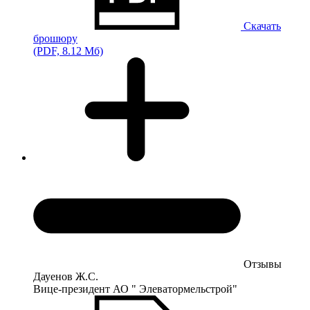
Скачать
брошюру
(PDF, 8.12 Мб)
Отзывы
Дауенов Ж.С.
Вице-президент АО " Элеватормельстрой"