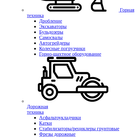
Горная
техника
Дробление
Экскаваторы
Бульдозеры
Самосвалы
Автогрейдеры
Колесные погрузчики
Горно-шахтное оборудование
Дорожная
техника
Асфальтоукладчики
Катки
Стабилизаторы/рециклеры грунтовые
Фрезы дорожные